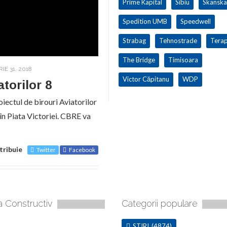
Prime Kapital
Sibiu
Skanska
Spedition UMB
Speedwell
Strabag
Tehnostrade
Terap
The Bridge
Timisoara
E 31, 2018
Victor Căpitanu
WDP
atorilor 8
iectul de birouri Aviatorilor
în Piata Victoriei. CBRE va
tribuie
Twitter
Facebook
a Constructiv
Categorii populare
STIRI
(4874)