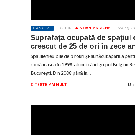
ANALIZE
AUTOR:
CRISTIAN MATACHE
-
MAI 13, 20
Suprafața ocupată de spațiul
crescut de 25 de ori în zece an
Spațiile flexibile de birouri și-au făcut apariția pen
românească în 1998, atunci când grupul Belgian Reg
București. Din 2008 până în…
Dis
CITESTE MAI MULT