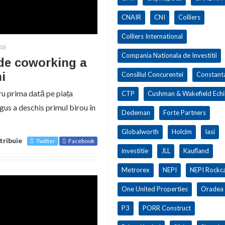
CNAIR
CNI
Colliers
Colliers International
19
Compania Nationala de Investitii
 de coworking a
i
Consiliul Concurentei
Constant
tru prima dată pe piața
CTP
Cushman & Wakefield Ech
us a deschis primul birou în
Dedeman
Forte Partners
Globalworth
Holcim
Iasi
tribuie
Twitter
Facebook
investitie
JLL
Kaufland
Metrorex
NEPI
NEPI Rockca
One United Properties
Oradea
P3
PORR Construct