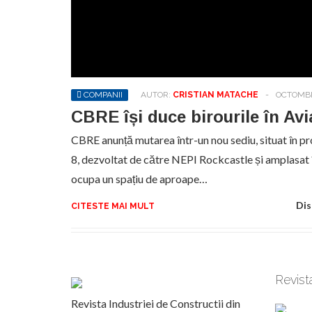
COMPANII
AUTOR:
CRISTIAN MATACHE
-
OCTOMBRI
CBRE își duce birourile în Avi
CBRE anunță mutarea într-un nou sediu, situat în pro
8, dezvoltat de către NEPI Rockcastle și amplasat 
ocupa un spațiu de aproape…
Dis
CITESTE MAI MULT
Revist
Revista Industriei de Constructii din