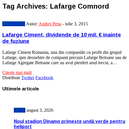
Tag Archives:
Lafarge Comnord
COMPANII
Autor:
Andrei Pena
-
iulie 3, 2015
Lafarge Ciment, dividende de 10 mil. € inainte
de fuziune
Lafarge Ciment Romania, una din companiile cu profit din grupul
Lafarge, spre deosebire de companii precum Lafarge Betoane sau de
Lafarge Agregate Betoane care au avut pierderi anul trecut, a…
Citeste mai mult
Distribuie
Twitter
Facebook
Ultimele articole
STIRI
august 3, 2026
u
Noul stadion Dinamo primește undă verde pentru
heliport