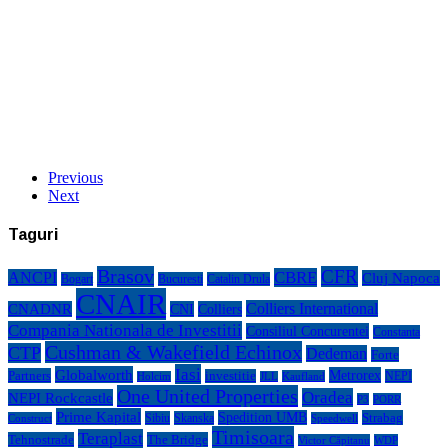
Previous
Next
Taguri
Brasov
CFR
CBRE
ANCPI
Cluj Napoca
Bogart
Bucuresti
Catalin Drula
CNAIR
Colliers International
CNADNR
CNI
Colliers
Compania Nationala de Investitii
Consiliul Concurentei
Constanta
Cushman & Wakefield Echinox
CTP
Dedeman
Forte
Iasi
Globalworth
Metrorex
Partners
investitie
NEPI
Kaufland
Holcim
JLL
One United Properties
Oradea
NEPI Rockcastle
P3
PORR
Prime Kapital
Spedition UMB
Strabag
Sibiu
Skanska
Construct
Speedwell
Timisoara
Teraplast
Tehnostrade
The Bridge
Victor Căpitanu
WDP