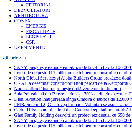
EDITORIAL
DEZVOLTATORI
ARHITECTURA
CONEX
ENERGIE
FISCALITATE
LEGISLATIE
CSR
EVENIMENTE
Ultimele
stiri
SANY pregătește extinderea fabricii de la Ghimbav la 100.000
Investiție de peste 115 milioane de lei pentru construirea unui 
North Global Services și Alpha Builders Group pregătesc două cl
CNAB a desemnat constructorul noii parcări de la Aeroportul 
Noul stadion Dinamo primește undă verde pentru heliport
Sala Polivalentă din Brașov a depășit 70% stadiu de execuție. F
Diehl Aviation inaugurează lângă Craiova o fabrică de 12.000 
PMB, Sectorul 2, CJ Ilfov și Primăria Voluntari se asociază pent
Codul Urbanismului, adoptat de Camera Deputaților: autorizări m
Ghai Family Holding dezvoltă un proiect rezidențial cu 650 de a
SANY pregătește extinderea fabricii de la Ghimbav la 100.000
Investiție de peste 115 milioane de lei pentru construirea unui 