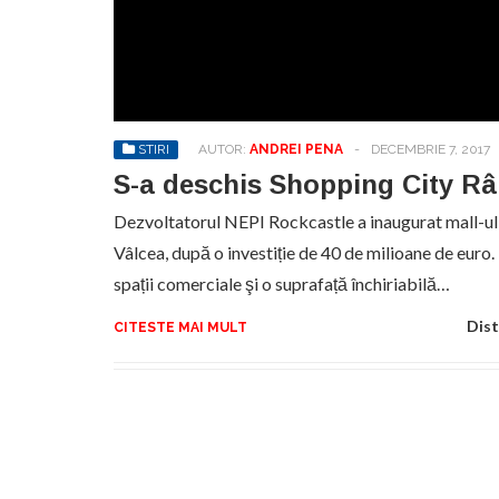
Sa
de
exe
pr
an
STIRI
AUTOR:
ANDREI PENA
-
DECEMBRIE 7, 2017
S-a deschis Shopping City R
Dezvoltatorul NEPI Rockcastle a inaugurat mall-u
Vâlcea, după o investiție de 40 de milioane de euro.
spații comerciale şi o suprafață închiriabilă…
Dist
CITESTE MAI MULT