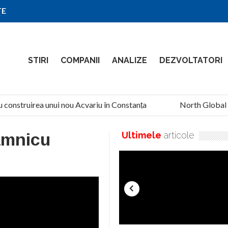
TE
STIRI
COMPANII
ANALIZE
DEZVOLTATORI
 construirea unui nou Acvariu în Constanța
North Global Se
âmnicu
Ultimele
articole