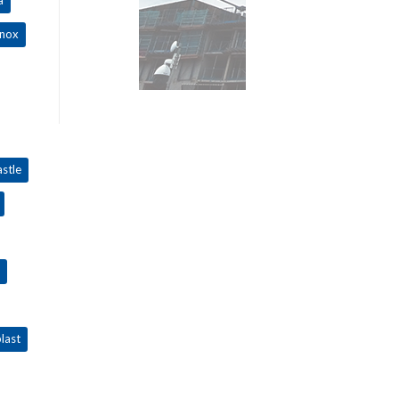
inox
stle
last