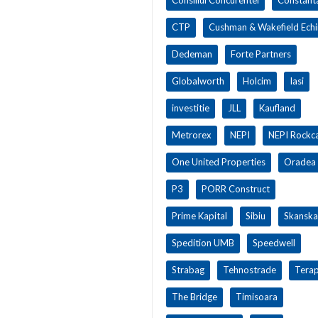
CTP
Cushman & Wakefield Ech
Dedeman
Forte Partners
Globalworth
Holcim
Iasi
investitie
JLL
Kaufland
Metrorex
NEPI
NEPI Rockca
One United Properties
Oradea
P3
PORR Construct
Prime Kapital
Sibiu
Skanska
Spedition UMB
Speedwell
Strabag
Tehnostrade
Terap
The Bridge
Timisoara