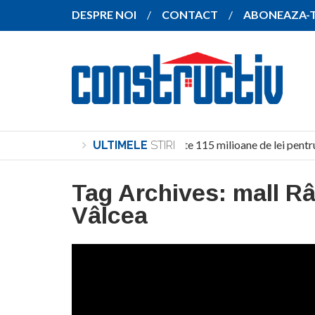
DESPRE NOI
CONTACT
ABONEAZA-
Investiție de peste 115 milioane de lei pentru
ULTIMELE
STIRI
Tag Archives:
mall R
Vâlcea