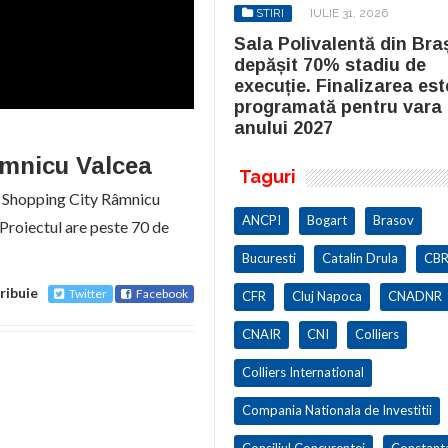
STIRI
IULIE 31, 2026
STIRI
IULIE 31, 2026
la Polivalentă din Brașov a
Sala Polivalentă din Bra
pășit 70% stadiu de
depășit 70% stadiu de
cuție. Finalizarea este
execuție. Finalizarea est
ogramată pentru vara
programată pentru vara
ului 2027
anului 2027
âmnicu Valcea
Taguri
l Shopping City Râmnicu
ANCPI
Bogart
Brasov
 Proiectul are peste 70 de
Bucuresti
Catalin Drula
CBR
ribuie
Twitter
Facebook
CFR
Cluj Napoca
CNADNR
CNAIR
CNI
Colliers
Colliers International
Compania Nationala de Investitii
Consiliul Concurentei
Constant