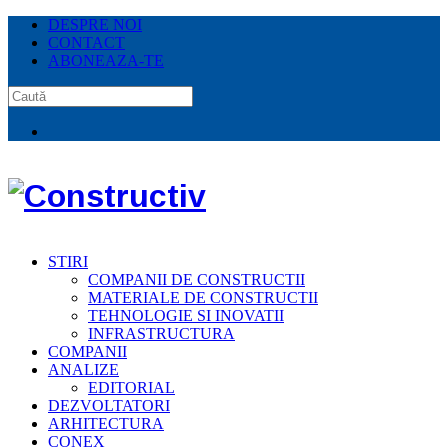
DESPRE NOI
CONTACT
ABONEAZA-TE
STIRI
COMPANII DE CONSTRUCTII
MATERIALE DE CONSTRUCTII
TEHNOLOGIE SI INOVATII
INFRASTRUCTURA
COMPANII
ANALIZE
EDITORIAL
DEZVOLTATORI
ARHITECTURA
CONEX