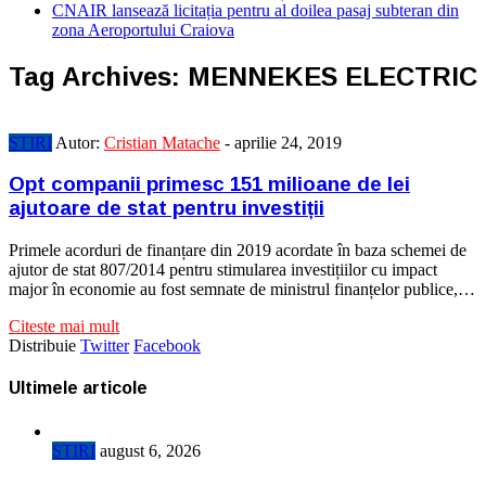
CNAIR lansează licitația pentru al doilea pasaj subteran din
zona Aeroportului Craiova
Tag Archives:
MENNEKES ELECTRIC
STIRI
Autor:
Cristian Matache
-
aprilie 24, 2019
Opt companii primesc 151 milioane de lei
ajutoare de stat pentru investiții
Primele acorduri de finanțare din 2019 acordate în baza schemei de
ajutor de stat 807/2014 pentru stimularea investițiilor cu impact
major în economie au fost semnate de ministrul finanțelor publice,…
Citeste mai mult
Distribuie
Twitter
Facebook
Ultimele articole
STIRI
august 6, 2026