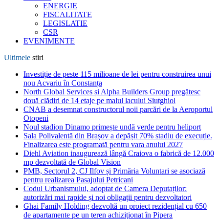
ENERGIE
FISCALITATE
LEGISLATIE
CSR
EVENIMENTE
Ultimele
stiri
Investiție de peste 115 milioane de lei pentru construirea unui
nou Acvariu în Constanța
North Global Services și Alpha Builders Group pregătesc
două clădiri de 14 etaje pe malul lacului Siutghiol
CNAB a desemnat constructorul noii parcări de la Aeroportul
Otopeni
Noul stadion Dinamo primește undă verde pentru heliport
Sala Polivalentă din Brașov a depășit 70% stadiu de execuție.
Finalizarea este programată pentru vara anului 2027
Diehl Aviation inaugurează lângă Craiova o fabrică de 12.000
mp dezvoltată de Global Vision
PMB, Sectorul 2, CJ Ilfov și Primăria Voluntari se asociază
pentru realizarea Pasajului Petricani
Codul Urbanismului, adoptat de Camera Deputaților:
autorizări mai rapide și noi obligații pentru dezvoltatori
Ghai Family Holding dezvoltă un proiect rezidențial cu 650
de apartamente pe un teren achiziționat în Pipera