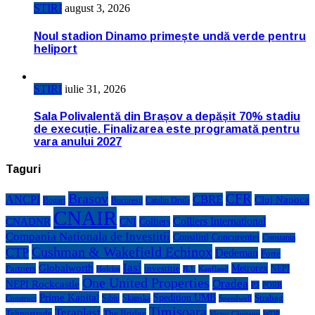
STIRI
august 3, 2026
Noul stadion Dinamo primește undă verde pentru
heliport
STIRI
iulie 31, 2026
Sala Polivalentă din Brașov a depășit 70% stadiu
de execuție. Finalizarea este programată pentru
vara anului 2027
Taguri
Brasov
CFR
CBRE
ANCPI
Cluj Napoca
Bogart
Bucuresti
Catalin Drula
CNAIR
Colliers International
CNADNR
CNI
Colliers
Compania Nationala de Investitii
Consiliul Concurentei
Constanta
Cushman & Wakefield Echinox
CTP
Dedeman
Forte
Iasi
Globalworth
Metrorex
Partners
investitie
NEPI
Kaufland
Holcim
JLL
One United Properties
Oradea
NEPI Rockcastle
P3
PORR
Prime Kapital
Spedition UMB
Strabag
Sibiu
Skanska
Construct
Speedwell
Timisoara
Teraplast
Tehnostrade
The Bridge
Victor Căpitanu
WDP