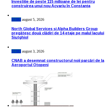
Investiție de peste 115 milioane de lei pentru
construirea unui nou Acvariu în Constanța
STIRI
august 5, 2026
North Global Services și Alpha Builders Group
pregătesc două clădiri de 14 etaje pe malul lacului
Siutghiol
STIRI
august 3, 2026
CNAB a desemnat constructorul noii parcări de la
Aeroportul Otopeni