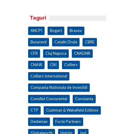
Taguri
ANCPI
Bogart
Brasov
Bucuresti
Catalin Drula
CBRE
CFR
Cluj Napoca
CNADNR
CNAIR
CNI
Colliers
Colliers International
Compania Nationala de Investitii
Consiliul Concurentei
Constanta
CTP
Cushman & Wakefield Echinox
Dedeman
Forte Partners
Globalworth
Holcim
Iasi