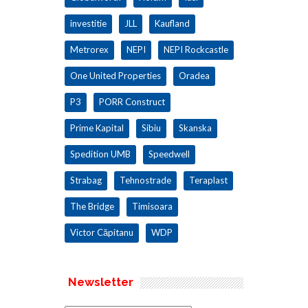
investitie
JLL
Kaufland
Metrorex
NEPI
NEPI Rockcastle
One United Properties
Oradea
P3
PORR Construct
Prime Kapital
Sibiu
Skanska
Spedition UMB
Speedwell
Strabag
Tehnostrade
Teraplast
The Bridge
Timisoara
Victor Căpitanu
WDP
Newsletter