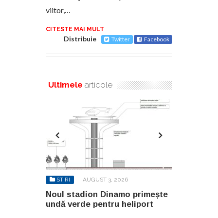
viitor,…
CITESTE MAI MULT
Distribuie
Twitter
Facebook
Ultimele
articole
6
STIRI
AUGUST 3, 2026
STIRI
AU
o primește
Noul stadion Dinamo primește
SANY pregă
eliport
undă verde pentru heliport
fabricii de
100.000 mp