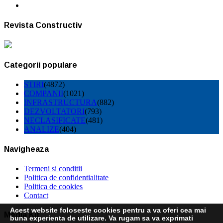
Revista Constructiv
Categorii populare
STIRI
(4872)
COMPANII
(1021)
INFRASTRUCTURA
(882)
DEZVOLTATORI
(793)
NECLASIFICATE
(481)
ANALIZE
(404)
Navigheaza
Termeni si conditii
Politica de confidentialitate
Politica de cookies
Contact
Acest website foloseste cookies pentru a va oferi cea mai
Media Kit
buna experienta de utilizare. Va rugam sa va exprimati