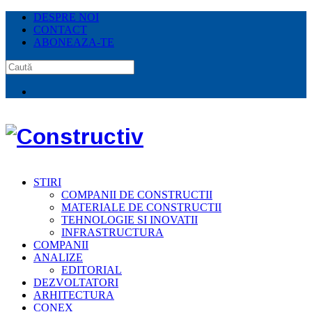
DESPRE NOI
CONTACT
ABONEAZA-TE
STIRI
COMPANII DE CONSTRUCTII
MATERIALE DE CONSTRUCTII
TEHNOLOGIE SI INOVATII
INFRASTRUCTURA
COMPANII
ANALIZE
EDITORIAL
DEZVOLTATORI
ARHITECTURA
CONEX