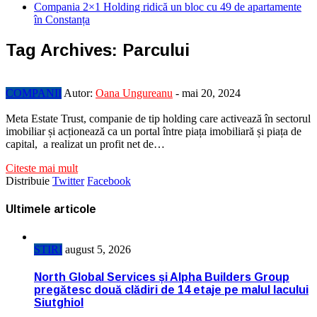
Compania 2×1 Holding ridică un bloc cu 49 de apartamente
în Constanța
Tag Archives:
Parcului
COMPANII
Autor:
Oana Ungureanu
-
mai 20, 2024
Meta Estate Trust, companie de tip holding care activează în sectorul
imobiliar și acționează ca un portal între piața imobiliară și piața de
capital, a realizat un profit net de…
Citeste mai mult
Distribuie
Twitter
Facebook
Ultimele articole
STIRI
august 5, 2026
North Global Services și Alpha Builders Group
pregătesc două clădiri de 14 etaje pe malul lacului
Siutghiol