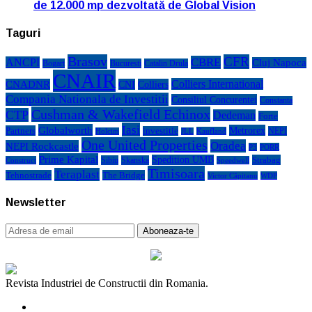
de 12.000 mp dezvoltată de Global Vision
Taguri
Brasov
CFR
CBRE
ANCPI
Cluj Napoca
Bogart
Bucuresti
Catalin Drula
CNAIR
Colliers International
CNADNR
CNI
Colliers
Compania Nationala de Investitii
Consiliul Concurentei
Constanta
Cushman & Wakefield Echinox
CTP
Dedeman
Forte
Iasi
Globalworth
Metrorex
Partners
investitie
NEPI
Kaufland
Holcim
JLL
One United Properties
Oradea
NEPI Rockcastle
P3
PORR
Prime Kapital
Spedition UMB
Strabag
Sibiu
Skanska
Construct
Speedwell
Timisoara
Teraplast
Tehnostrade
The Bridge
Victor Căpitanu
WDP
Newsletter
Revista Industriei de Constructii din Romania.