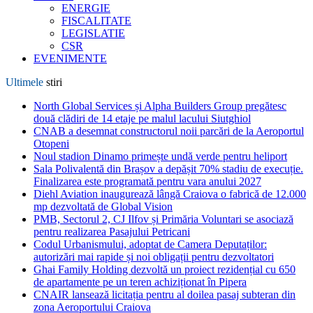
ENERGIE
FISCALITATE
LEGISLATIE
CSR
EVENIMENTE
Ultimele
stiri
North Global Services și Alpha Builders Group pregătesc
două clădiri de 14 etaje pe malul lacului Siutghiol
CNAB a desemnat constructorul noii parcări de la Aeroportul
Otopeni
Noul stadion Dinamo primește undă verde pentru heliport
Sala Polivalentă din Brașov a depășit 70% stadiu de execuție.
Finalizarea este programată pentru vara anului 2027
Diehl Aviation inaugurează lângă Craiova o fabrică de 12.000
mp dezvoltată de Global Vision
PMB, Sectorul 2, CJ Ilfov și Primăria Voluntari se asociază
pentru realizarea Pasajului Petricani
Codul Urbanismului, adoptat de Camera Deputaților:
autorizări mai rapide și noi obligații pentru dezvoltatori
Ghai Family Holding dezvoltă un proiect rezidențial cu 650
de apartamente pe un teren achiziționat în Pipera
CNAIR lansează licitația pentru al doilea pasaj subteran din
zona Aeroportului Craiova