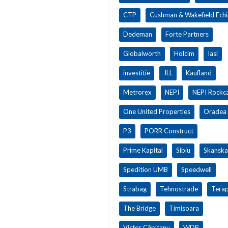
CTP
Cushman & Wakefield Ech
Dedeman
Forte Partners
Globalworth
Holcim
Iasi
investitie
JLL
Kaufland
Metrorex
NEPI
NEPI Rockca
One United Properties
Oradea
P3
PORR Construct
Prime Kapital
Sibiu
Skanska
Spedition UMB
Speedwell
Strabag
Tehnostrade
Terap
The Bridge
Timisoara
Victor Căpitanu
WDP