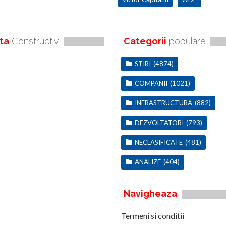
ta
Constructiv
Categorii
populare
STIRI
(4874)
COMPANII
(1021)
INFRASTRUCTURA
(882)
DEZVOLTATORI
(793)
NECLASIFICATE
(481)
ANALIZE
(404)
Navigheaza
Termeni si conditii