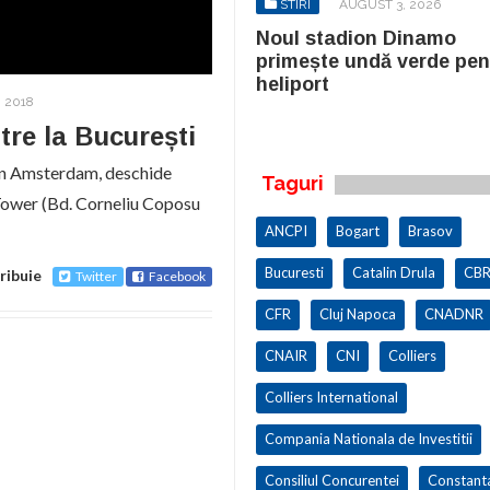
STIRI
AUGUST 3, 2026
STIRI
AUGUST 3, 2026
ul stadion Dinamo
Noul stadion Dinamo
imește undă verde pentru
primește undă verde pen
iport
heliport
, 2018
re la București
t în Amsterdam, deschide
Taguri
w Tower (Bd. Corneliu Coposu
ANCPI
Bogart
Brasov
Bucuresti
Catalin Drula
CBR
ribuie
Twitter
Facebook
CFR
Cluj Napoca
CNADNR
CNAIR
CNI
Colliers
Colliers International
Compania Nationala de Investitii
Consiliul Concurentei
Constant