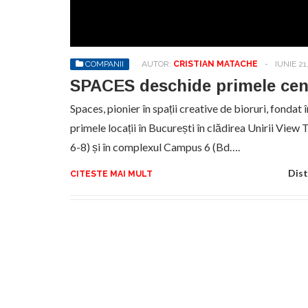
No
pr
hel
COMPANII
AUTOR:
CRISTIAN MATACHE
-
IUNIE 21
SPACES deschide primele cent
Spaces, pionier în spații creative de bioruri, fonda
primele locații în București în clădirea Unirii Vie
6-8) și în complexul Campus 6 (Bd….
Dist
CITESTE MAI MULT