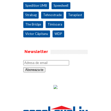
Spedition UMB
Speedwell
Strabag
Tehnostrade
Teraplast
The Bridge
Timisoara
Victor Căpitanu
WDP
Newsletter