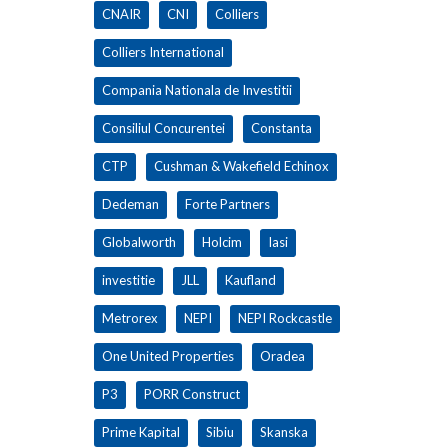
CNAIR
CNI
Colliers
Colliers International
Compania Nationala de Investitii
Consiliul Concurentei
Constanta
CTP
Cushman & Wakefield Echinox
Dedeman
Forte Partners
Globalworth
Holcim
Iasi
investitie
JLL
Kaufland
Metrorex
NEPI
NEPI Rockcastle
One United Properties
Oradea
P3
PORR Construct
Prime Kapital
Sibiu
Skanska