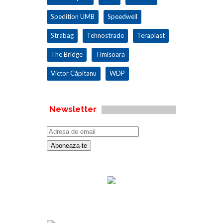
Spedition UMB
Speedwell
Strabag
Tehnostrade
Teraplast
The Bridge
Timisoara
Victor Căpitanu
WDP
Newsletter