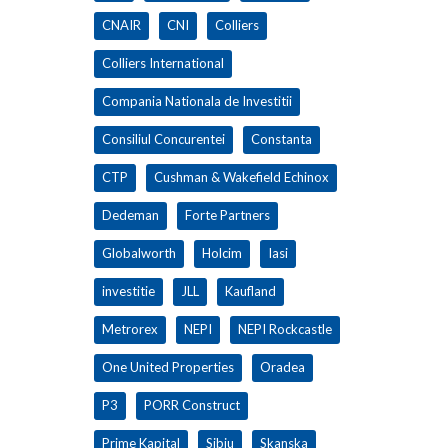
CNAIR
CNI
Colliers
Colliers International
Compania Nationala de Investitii
Consiliul Concurentei
Constanta
CTP
Cushman & Wakefield Echinox
Dedeman
Forte Partners
Globalworth
Holcim
Iasi
investitie
JLL
Kaufland
Metrorex
NEPI
NEPI Rockcastle
One United Properties
Oradea
P3
PORR Construct
Prime Kapital
Sibiu
Skanska