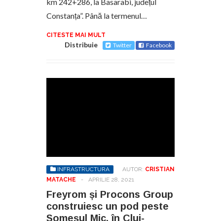
km 242+286, la Basarabi, județul
Constanța”. Până la termenul…
CITESTE MAI MULT
Distribuie
Twitter
Facebook
INFRASTRUCTURA
AUTOR:
CRISTIAN
MATACHE
-
APRILIE 28, 2021
Freyrom și Procons Group
construiesc un pod peste
Someșul Mic, în Cluj-