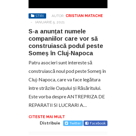
STIRI
AUTOR:
CRISTIAN MATACHE
-
IANUARIE 5, 2021
S-a anunțat numele
companiilor care vor să
construiască podul peste
Someș în Cluj-Napoca
Patru asocieri sunt intereste să
construiască noul pod peste Someş în
Cluj-Napoca, care va face legătura
între străzile Oașului și Răsăritului.
Este vorba despre ANTREPRIZA DE
REPARATII SI LUCRARI A…
CITESTE MAI MULT
Distribuie
Twitter
Facebook