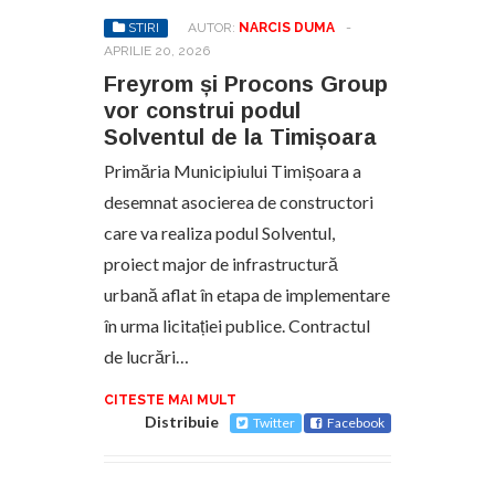
STIRI
AUTOR:
NARCIS DUMA
-
APRILIE 20, 2026
Freyrom și Procons Group
vor construi podul
Solventul de la Timișoara
Primăria Municipiului Timișoara a
desemnat asocierea de constructori
care va realiza podul Solventul,
proiect major de infrastructură
urbană aflat în etapa de implementare
în urma licitației publice. Contractul
de lucrări…
CITESTE MAI MULT
Distribuie
Twitter
Facebook