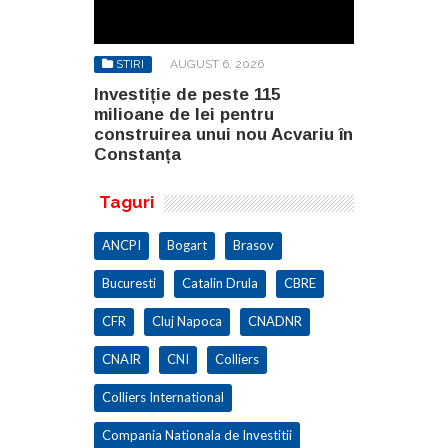
6
STIRI
AUGUST 6, 2026
STIRI
AU
115
Investiție de peste 115
Teste pe pi
ru
milioane de lei pentru
lotul 1D Jo
u Acvariu în
construirea unui nou Acvariu în
Autostrăzii
Constanța
Taguri
ANCPI
Bogart
Brasov
Bucuresti
Catalin Drula
CBRE
CFR
Cluj Napoca
CNADNR
CNAIR
CNI
Colliers
Colliers International
Compania Nationala de Investitii