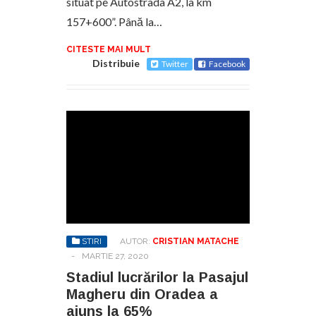
situat pe Autostrada A2, la km
157+600”. Până la…
CITESTE MAI MULT
Distribuie
Twitter
Facebook
STIRI
AUTOR:
CRISTIAN MATACHE
-
MARTIE 27, 2020
Stadiul lucrărilor la Pasajul
Magheru din Oradea a
ajuns la 65%