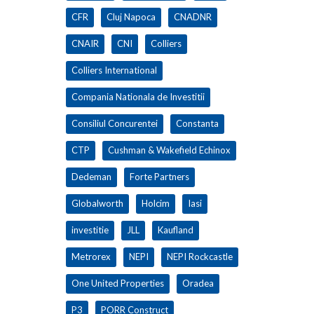
CFR
Cluj Napoca
CNADNR
CNAIR
CNI
Colliers
Colliers International
Compania Nationala de Investitii
Consiliul Concurentei
Constanta
CTP
Cushman & Wakefield Echinox
Dedeman
Forte Partners
Globalworth
Holcim
Iasi
investitie
JLL
Kaufland
Metrorex
NEPI
NEPI Rockcastle
One United Properties
Oradea
P3
PORR Construct