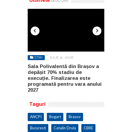
STIRI
IULIE 31, 2026
STIRI
AU
n Brașov a
Sala Polivalentă din Brașov a
Investiție 
 de
depășit 70% stadiu de
milioane de
a este
execuție. Finalizarea este
construirea
ara anului
programată pentru vara anului
Constanța
2027
Taguri
ANCPI
Bogart
Brasov
Bucuresti
Catalin Drula
CBRE