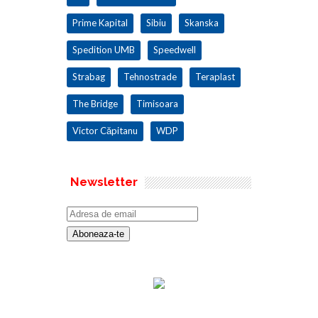
Prime Kapital
Sibiu
Skanska
Spedition UMB
Speedwell
Strabag
Tehnostrade
Teraplast
The Bridge
Timisoara
Victor Căpitanu
WDP
Newsletter