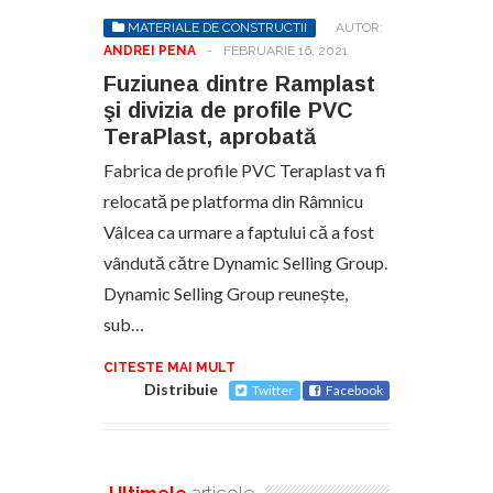
MATERIALE DE CONSTRUCTII
AUTOR:
ANDREI PENA
-
FEBRUARIE 16, 2021
Fuziunea dintre Ramplast
şi divizia de profile PVC
TeraPlast, aprobată
Fabrica de profile PVC Teraplast va fi
relocată pe platforma din Râmnicu
Vâlcea ca urmare a faptului că a fost
vândută către Dynamic Selling Group.
Dynamic Selling Group reunește,
sub…
CITESTE MAI MULT
Distribuie
Twitter
Facebook
Ultimele
articole