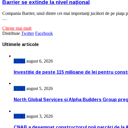
Barrier se extinde la nivel naţional
Compania Barrier, unul dintre cei mai importanţi jucători de pe piaţa 
…
Citeste mai mult
Distribuie
Twitter
Facebook
Ultimele articole
STIRI
august 6, 2026
Investiție de peste 115 milioane de lei pentru cons
STIRI
august 5, 2026
North Global Services și Alpha Builders Group pregă
STIRI
august 3, 2026
CNAB a desemnat constructorul noii parcări de la 