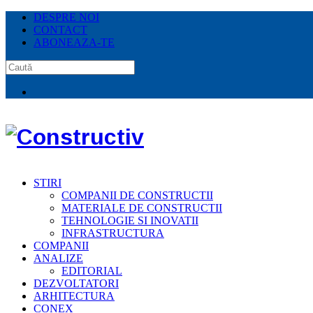
DESPRE NOI
CONTACT
ABONEAZA-TE
STIRI
COMPANII DE CONSTRUCTII
MATERIALE DE CONSTRUCTII
TEHNOLOGIE SI INOVATII
INFRASTRUCTURA
COMPANII
ANALIZE
EDITORIAL
DEZVOLTATORI
ARHITECTURA
CONEX