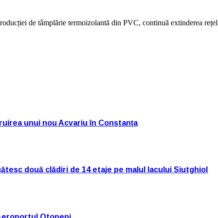
producției de tâmplărie termoizolantă din PVC, continuă extinderea rețe
truirea unui nou Acvariu în Constanța
tesc două clădiri de 14 etaje pe malul lacului Siutghiol
Aeroportul Otopeni