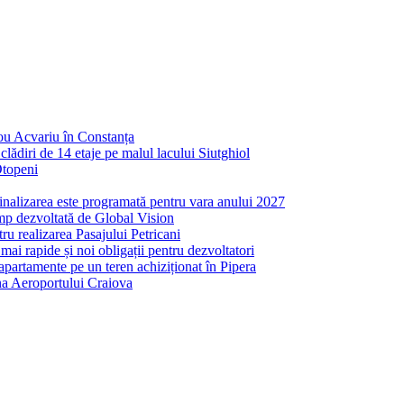
nou Acvariu în Constanța
ădiri de 14 etaje pe malul lacului Siutghiol
Otopeni
inalizarea este programată pentru vara anului 2027
mp dezvoltată de Global Vision
ru realizarea Pasajului Petricani
ai rapide și noi obligații pentru dezvoltatori
partamente pe un teren achiziționat în Pipera
ona Aeroportului Craiova