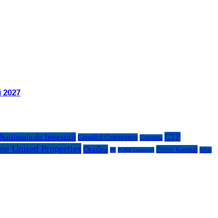
i 2027
CTP
ationala de Investitii
Consiliul Concurentei
Constanta
ne United Properties
Oradea
Prime Kapital
Sibiu
P3
PORR Construct