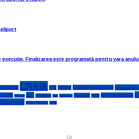
eliport
e execuție. Finalizarea este programată pentru vara anulu
CNAIR
Compania N
Colliers International
CNADNR
CNI
Colliers
O
Iasi
lworth
NEPI Rockcastle
Metrorex
investitie
NEPI
Kaufland
Holcim
JLL
Timisoara
Victor Căpitanu
WDP