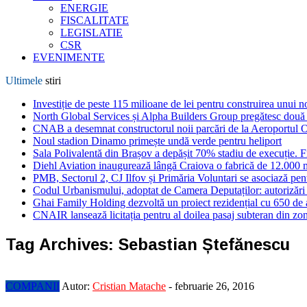
ENERGIE
FISCALITATE
LEGISLATIE
CSR
EVENIMENTE
Ultimele
stiri
Investiție de peste 115 milioane de lei pentru construirea unui 
North Global Services și Alpha Builders Group pregătesc două cl
CNAB a desemnat constructorul noii parcări de la Aeroportul 
Noul stadion Dinamo primește undă verde pentru heliport
Sala Polivalentă din Brașov a depășit 70% stadiu de execuție. F
Diehl Aviation inaugurează lângă Craiova o fabrică de 12.000 
PMB, Sectorul 2, CJ Ilfov și Primăria Voluntari se asociază pent
Codul Urbanismului, adoptat de Camera Deputaților: autorizări m
Ghai Family Holding dezvoltă un proiect rezidențial cu 650 de a
CNAIR lansează licitația pentru al doilea pasaj subteran din z
Tag Archives:
Sebastian Ștefănescu
COMPANII
Autor:
Cristian Matache
-
februarie 26, 2016