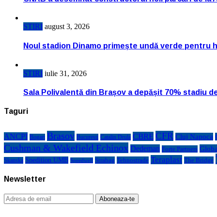
STIRI
august 3, 2026
Noul stadion Dinamo primește undă verde pentru h
STIRI
iulie 31, 2026
Sala Polivalentă din Brașov a depășit 70% stadiu d
Taguri
Brasov
CFR
CBRE
ANCPI
Cluj Napoca
Bogart
Bucuresti
Catalin Drula
Cushman & Wakefield Echinox
Dedeman
Globa
Forte Partners
Teraplast
Spedition UMB
Strabag
Tehnostrade
The Bridge
Skanska
Speedwell
Newsletter