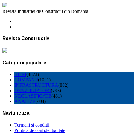
Revista Industriei de Constructii din Romania.
Revista Constructiv
Categorii populare
STIRI
(4873)
COMPANII
(1021)
INFRASTRUCTURA
(882)
DEZVOLTATORI
(793)
NECLASIFICATE
(481)
ANALIZE
(404)
Navigheaza
Termeni si conditii
Politica de confidentialitate