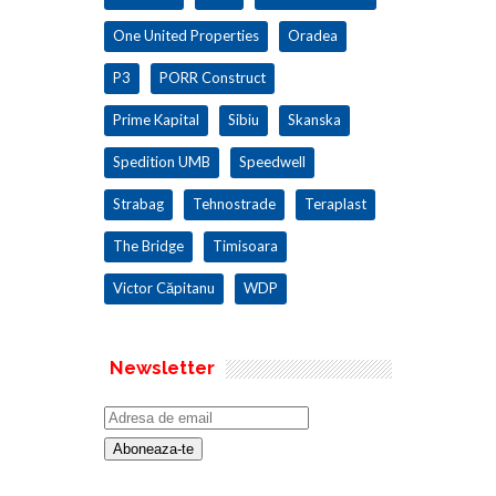
One United Properties
Oradea
P3
PORR Construct
Prime Kapital
Sibiu
Skanska
Spedition UMB
Speedwell
Strabag
Tehnostrade
Teraplast
The Bridge
Timisoara
Victor Căpitanu
WDP
Newsletter