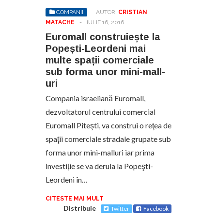
COMPANII
AUTOR:
CRISTIAN
MATACHE
-
IULIE 16, 2016
Euromall construiește la
Popești-Leordeni mai
multe spații comerciale
sub forma unor mini-mall-
uri
Compania israeliană Euromall,
dezvoltatorul centrului comercial
Euromall Piteşti, va construi o reţea de
spaţii comerciale stradale grupate sub
forma unor mini-malluri iar prima
investiție se va derula la Popeşti-
Leordeni în…
CITESTE MAI MULT
Distribuie
Twitter
Facebook