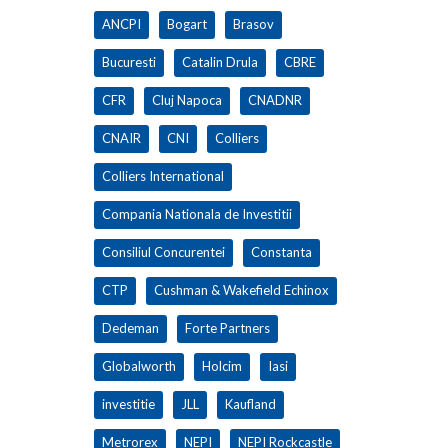
ANCPI
Bogart
Brasov
Bucuresti
Catalin Drula
CBRE
CFR
Cluj Napoca
CNADNR
CNAIR
CNI
Colliers
Colliers International
Compania Nationala de Investitii
Consiliul Concurentei
Constanta
CTP
Cushman & Wakefield Echinox
Dedeman
Forte Partners
Globalworth
Holcim
Iasi
investitie
JLL
Kaufland
Metrorex
NEPI
NEPI Rockcastle