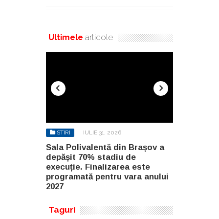
Ultimele
articole
STIRI
IULIE 31, 2026
STIRI
AU
n Brașov a
Sala Polivalentă din Brașov a
Investiție 
 de
depășit 70% stadiu de
milioane de
a este
execuție. Finalizarea este
construirea
ara anului
programată pentru vara anului
Constanța
2027
Taguri