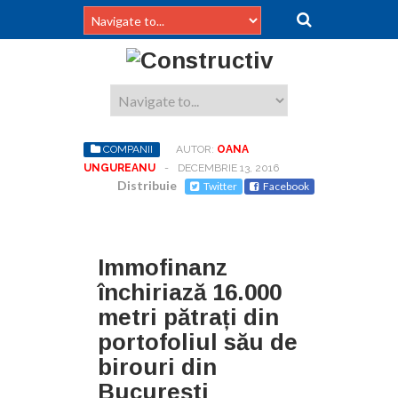
COMPANII
AUTOR:
OANA
UNGUREANU
-
DECEMBRIE 13, 2016
Distribuie
Twitter
Facebook
Immofinanz
închiriază 16.000
metri pătrați din
portofoliul său de
birouri din
București