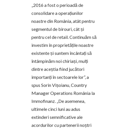
„2016 a fost o perioadă de
consolidare a operațiunilor
noastre din România, atât pentru
segmentul de birouri, cât și
pentru cel de retail. Continuăm să
investim în proprietățile noastre
existente și suntem încântați să
întâmpinăm noi chiriași, mulți
dintre aceștia fiind jucători
importanți în sectoarele lor”, a
spus Sorin Vișoianu, Country
Manager Operations România la
Immofinanz. „De asemenea,
ultimele cinci luni au adus
extinderi semnificative ale
acordurilor cu partenerii noștri