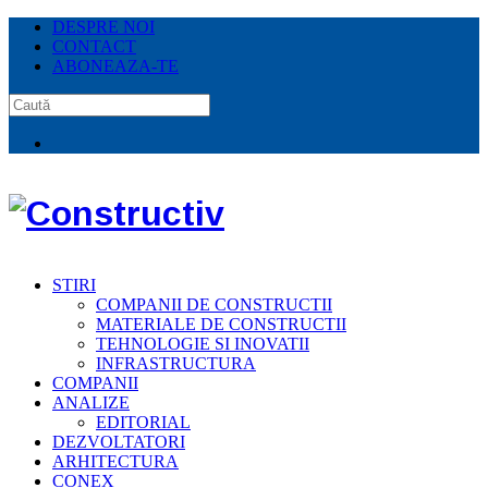
DESPRE NOI
CONTACT
ABONEAZA-TE
STIRI
COMPANII DE CONSTRUCTII
MATERIALE DE CONSTRUCTII
TEHNOLOGIE SI INOVATII
INFRASTRUCTURA
COMPANII
ANALIZE
EDITORIAL
DEZVOLTATORI
ARHITECTURA
CONEX