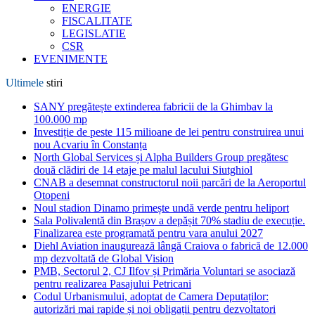
ENERGIE
FISCALITATE
LEGISLATIE
CSR
EVENIMENTE
Ultimele
stiri
SANY pregătește extinderea fabricii de la Ghimbav la
100.000 mp
Investiție de peste 115 milioane de lei pentru construirea unui
nou Acvariu în Constanța
North Global Services și Alpha Builders Group pregătesc
două clădiri de 14 etaje pe malul lacului Siutghiol
CNAB a desemnat constructorul noii parcări de la Aeroportul
Otopeni
Noul stadion Dinamo primește undă verde pentru heliport
Sala Polivalentă din Brașov a depășit 70% stadiu de execuție.
Finalizarea este programată pentru vara anului 2027
Diehl Aviation inaugurează lângă Craiova o fabrică de 12.000
mp dezvoltată de Global Vision
PMB, Sectorul 2, CJ Ilfov și Primăria Voluntari se asociază
pentru realizarea Pasajului Petricani
Codul Urbanismului, adoptat de Camera Deputaților:
autorizări mai rapide și noi obligații pentru dezvoltatori