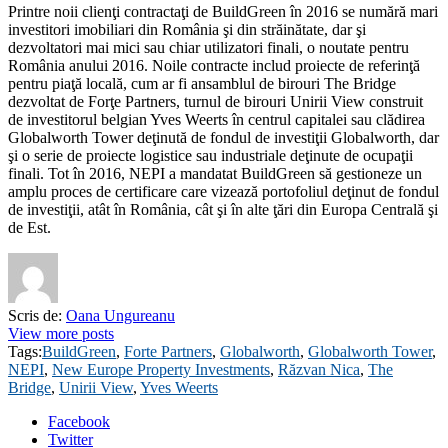
Printre noii clienţi contractaţi de BuildGreen în 2016 se numără mari
investitori imobiliari din România şi din străinătate, dar şi
dezvoltatori mai mici sau chiar utilizatori finali, o noutate pentru
România anului 2016. Noile contracte includ proiecte de referinţă
pentru piaţă locală, cum ar fi ansamblul de birouri The Bridge
dezvoltat de Forţe Partners, turnul de birouri Unirii View construit
de investitorul belgian Yves Weerts în centrul capitalei sau clădirea
Globalworth Tower deţinută de fondul de investiţii Globalworth, dar
şi o serie de proiecte logistice sau industriale deţinute de ocupaţii
finali. Tot în 2016, NEPI a mandatat BuildGreen să gestioneze un
amplu proces de certificare care vizează portofoliul deţinut de fondul
de investiţii, atât în România, cât şi în alte ţări din Europa Centrală şi
de Est.
Scris de:
Oana Ungureanu
View more posts
Tags:
BuildGreen
,
Forte Partners
,
Globalworth
,
Globalworth Tower
,
NEPI
,
New Europe Property Investments
,
Răzvan Nica
,
The
Bridge
,
Unirii View
,
Yves Weerts
Facebook
Twitter