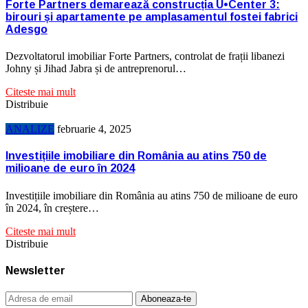
Forte Partners demarează construcția U•Center 3:
birouri și apartamente pe amplasamentul fostei fabrici
Adesgo
Dezvoltatorul imobiliar Forte Partners, controlat de frații libanezi
Johny și Jihad Jabra și de antreprenorul…
Citeste mai mult
Distribuie
ANALIZE
februarie 4, 2025
Investițiile imobiliare din România au atins 750 de
milioane de euro în 2024
Investițiile imobiliare din România au atins 750 de milioane de euro
în 2024, în creștere…
Citeste mai mult
Distribuie
Newsletter