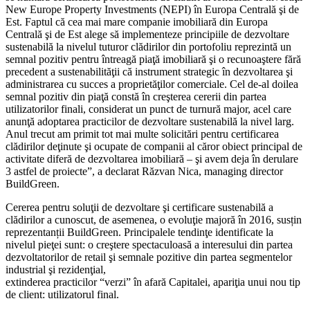
New Europe Property Investments (NEPI) în Europa Centrală şi de
Est. Faptul că cea mai mare companie imobiliară din Europa
Centrală şi de Est alege să implementeze principiile de dezvoltare
sustenabilă la nivelul tuturor clădirilor din portofoliu reprezintă un
semnal pozitiv pentru întreagă piaţă imobiliară şi o recunoaştere fără
precedent a sustenabilităţii că instrument strategic în dezvoltarea şi
administrarea cu succes a proprietăţilor comerciale. Cel de-al doilea
semnal pozitiv din piaţă constă în creşterea cererii din partea
utilizatorilor finali, considerat un punct de turnură major, acel care
anunţă adoptarea practicilor de dezvoltare sustenabilă la nivel larg.
Anul trecut am primit tot mai multe solicitări pentru certificarea
clădirilor deţinute şi ocupate de companii al căror obiect principal de
activitate diferă de dezvoltarea imobiliară – şi avem deja în derulare
3 astfel de proiecte”, a declarat Răzvan Nica, managing director
BuildGreen.
Cererea pentru soluţii de dezvoltare şi certificare sustenabilă a
clădirilor a cunoscut, de asemenea, o evoluţie majoră în 2016, susțin
reprezentanții BuildGreen. Principalele tendinţe identificate la
nivelul pieţei sunt: o creştere spectaculoasă a interesului din partea
dezvoltatorilor de retail şi semnale pozitive din partea segmentelor
industrial şi rezidenţial,
extinderea practicilor “verzi” în afară Capitalei, apariţia unui nou tip
de client: utilizatorul final.