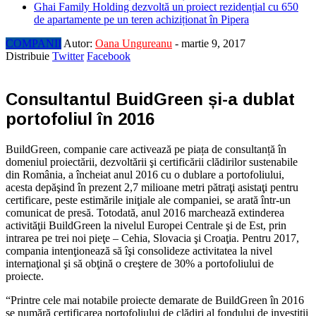
Ghai Family Holding dezvoltă un proiect rezidențial cu 650
de apartamente pe un teren achiziționat în Pipera
COMPANII
Autor:
Oana Ungureanu
-
martie 9, 2017
Distribuie
Twitter
Facebook
Consultantul BuidGreen și-a dublat
portofoliul în 2016
BuildGreen, companie care activează pe piața de consultanță în
domeniul proiectării, dezvoltării şi certificării clădirilor sustenabile
din România, a încheiat anul 2016 cu o dublare a portofoliului,
acesta depăşind în prezent 2,7 milioane metri pătraţi asistaţi pentru
certificare, peste estimările iniţiale ale companiei, se arată într-un
comunicat de presă. Totodată, anul 2016 marchează extinderea
activităţii BuildGreen la nivelul Europei Centrale şi de Est, prin
intrarea pe trei noi pieţe – Cehia, Slovacia şi Croaţia. Pentru 2017,
compania intenţionează să îşi consolideze activitatea la nivel
internaţional şi să obţină o creştere de 30% a portofoliului de
proiecte.
“Printre cele mai notabile proiecte demarate de BuildGreen în 2016
se numără certificarea portofoliului de clădiri al fondului de investiţii