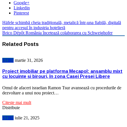
Google+
Linkedin
Pinterest
Häfele schimbă cheia tradițională, metalică într-una fiabilă, digitală
pentru accesul în industria hotelieră
Brico Dépôt România încetează colaborarea cu Schweighofer
Related Posts
STIRI
martie 31, 2026
Proiect imobiliar pe platforma Mecapol: ansamblu mixt
cu locuințe și birouri, în zona Casei Presei Libere
Omul de afaceri israelian Ramon Tsur avansează cu procedurile de
dezvoltare a unui nou proiect…
Citeste mai mult
Distribuie
STIRI
iulie 21, 2025