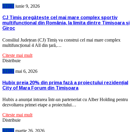
STIRI
iunie 9, 2026
CJ Timiș pregătește cel mai mare complex sportiv
multifuncțional din România, la limita dintre Timișoara și
Giroc
Consiliul Județean (CJ) Timiș va construi cel mai mare complex
multifuncțional 4 All din țară,…
Citeste mai mult
Distribuie
STIRI
mai 6, 2026
Hubix preia 20% din prima fază a proiectului rezidențial
City of Mara Forum din Timișoara
Hubix a anunțat intrarea într-un parteneriat cu Alber Holding pentru
dezvoltarea primei etape a proiectului…
Citeste mai mult
Distribuie
STIRI
martie 26, 2026