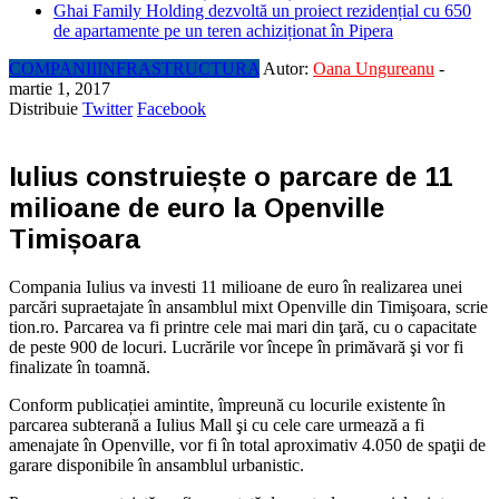
Ghai Family Holding dezvoltă un proiect rezidențial cu 650
de apartamente pe un teren achiziționat în Pipera
COMPANII
INFRASTRUCTURA
Autor:
Oana Ungureanu
-
martie 1, 2017
Distribuie
Twitter
Facebook
Iulius construiește o parcare de 11
milioane de euro la Openville
Timișoara
Compania Iulius va investi 11 milioane de euro în realizarea unei
parcări supraetajate în ansamblul mixt Openville din Timişoara, scrie
tion.ro. Parcarea va fi printre cele mai mari din ţară, cu o capacitate
de peste 900 de locuri. Lucrările vor începe în primăvară şi vor fi
finalizate în toamnă.
Conform publicației amintite, împreună cu locurile existente în
parcarea subterană a Iulius Mall şi cu cele care urmează a fi
amenajate în Openville, vor fi în total aproximativ 4.050 de spaţii de
garare disponibile în ansamblul urbanistic.