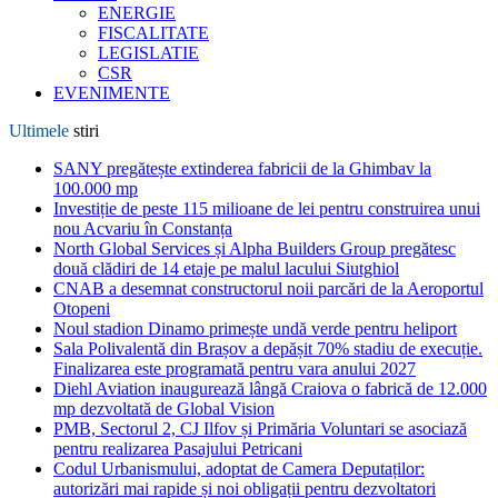
ENERGIE
FISCALITATE
LEGISLATIE
CSR
EVENIMENTE
Ultimele
stiri
SANY pregătește extinderea fabricii de la Ghimbav la
100.000 mp
Investiție de peste 115 milioane de lei pentru construirea unui
nou Acvariu în Constanța
North Global Services și Alpha Builders Group pregătesc
două clădiri de 14 etaje pe malul lacului Siutghiol
CNAB a desemnat constructorul noii parcări de la Aeroportul
Otopeni
Noul stadion Dinamo primește undă verde pentru heliport
Sala Polivalentă din Brașov a depășit 70% stadiu de execuție.
Finalizarea este programată pentru vara anului 2027
Diehl Aviation inaugurează lângă Craiova o fabrică de 12.000
mp dezvoltată de Global Vision
PMB, Sectorul 2, CJ Ilfov și Primăria Voluntari se asociază
pentru realizarea Pasajului Petricani
Codul Urbanismului, adoptat de Camera Deputaților:
autorizări mai rapide și noi obligații pentru dezvoltatori