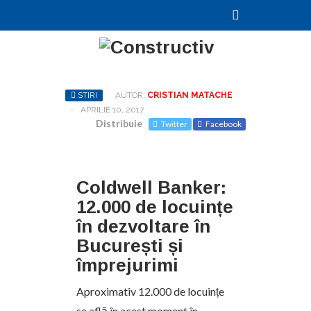
STIRI
AUTOR:
CRISTIAN MATACHE
-
APRILIE 10, 2017
Distribuie
Twitter
Facebook
Coldwell Banker:
12.000 de locuințe
în dezvoltare în
București și
împrejurimi
Aproximativ 12.000 de locuințe
se află în acest moment în