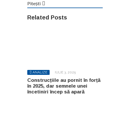
Pitești
Related Posts
ANALIZE
IULIE 3, 2025
Construcțiile au pornit în forță
în 2025, dar semnele unei
încetiniri încep să apară