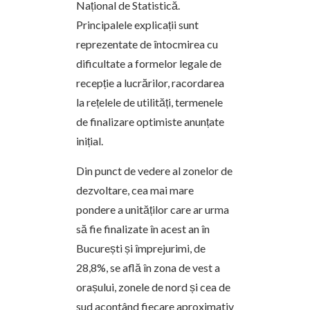
Național de Statistică.
Principalele explicații sunt
reprezentate de întocmirea cu
dificultate a formelor legale de
recepție a lucrărilor, racordarea
la rețelele de utilități, termenele
de finalizare optimiste anunțate
inițial.
Din punct de vedere al zonelor de
dezvoltare, cea mai mare
pondere a unităților care ar urma
să fie finalizate în acest an în
București și împrejurimi, de
28,8%, se află în zona de vest a
orașului, zonele de nord și cea de
sud acontând fiecare aproximativ