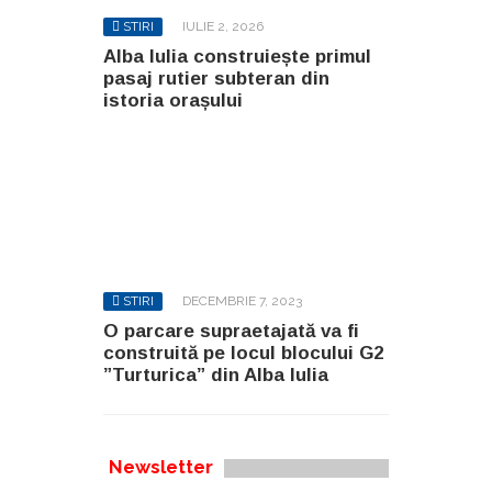
STIRI
IULIE 2, 2026
Alba Iulia construiește primul
pasaj rutier subteran din
istoria orașului
STIRI
DECEMBRIE 7, 2023
O parcare supraetajată va fi
construită pe locul blocului G2
”Turturica” din Alba Iulia
Newsletter