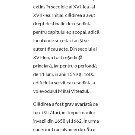
extins în secolele al XVI-lea–al
XVII-lea. Inițial, clădirea a avut
drept destinație de reședință
pentru capitulul episcopal, adică
locul unde se redactau și se
autentificau acte. Din secolul al
XVI-lea, a fost reședință
princiară, iar pentru o perioadă
de 11 luni, în anii 1599 și 1600,
edificiul a servit ca reședință a
voievodului Mihai Viteazul.
Clădirea a fost grav avariată de
turci și tătari, în timpul marilor
invazii din 1658 și 1662. În urma
cuceririi Transilvaniei de către