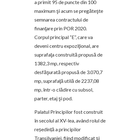
a primit 95 de puncte din 100
maximum şi acum se pregăteşte
semnarea contractului de
finanţare prin POR 2020.
Corpul principal “E”, care va
deveni centru expoziţional, are
suprafaţa construită propusă de
1382,3 mp, respectiv
desfăşurată propusă de 3.070,7
mp, suprafaţă utilă de 2237,08
mp, într-o clădire cu subsol,
parter, etaj şi pod.
Palatul Principilor fost construit
în secolul al XV-lea, având rolul de
reședință a principilor
Transilvaniei, fiind modificat și