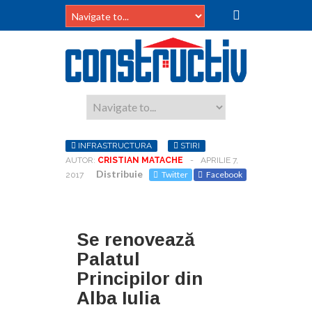
INFRASTRUCTURA
STIRI
AUTOR:
CRISTIAN MATACHE
-
APRILIE 7,
Distribuie
Twitter
Facebook
2017
Se renovează
Palatul
Principilor din
Alba Iulia