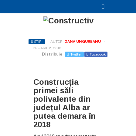
STIRI
AUTOR:
OANA UNGUREANU
-
FEBRUARIE 6, 2018
Distribuie
Twitter
Facebook
Construcția
primei săli
polivalente din
județul Alba ar
putea demara în
2018
Anul 2018 ar putea reprezenta