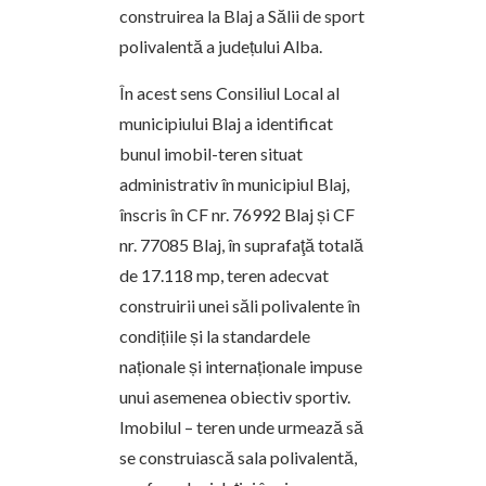
construirea la Blaj a Sălii de sport
polivalentă a județului Alba.
În acest sens Consiliul Local al
municipiului Blaj a identificat
bunul imobil-teren situat
administrativ în municipiul Blaj,
înscris în CF nr. 76992 Blaj și CF
nr. 77085 Blaj, în suprafaţă totală
de 17.118 mp, teren adecvat
construirii unei săli polivalente în
condițiile și la standardele
naționale și internaționale impuse
unui asemenea obiectiv sportiv.
Imobilul – teren unde urmează să
se construiască sala polivalentă,