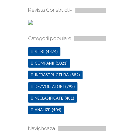
Revista Constructiv
Categorii populare
STIRI
(4874)
COMPANII
(1021)
INFRASTRUCTURA
(882)
DEZVOLTATORI
(793)
NECLASIFICATE
(481)
ANALIZE
(404)
Navigheaza