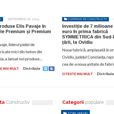
I
SEPTEMBRIE 26, 2024
COMPANII DE CONSTRUCTII
2023
roduse Elis Pavaje în
Investiție de 7 milioane
le Premium și Premium
euro în prima fabrică
SYMMETRICA din Sud-
țării, la Ovidiu
vaje, liderul pieței de
Noua fabrică, amplasată în or
ricate mici din beton din
Ovidiu, județul Constanța, rep
a, a lansat noi produse…
cea de-a noua unitate de fabr
Distribuie
E MAI MULT
Distribuie
CITESTE MAI MULT
ta
Constructiv
Categorii
populare
STIRI
(4874)