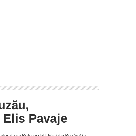
uzău,
Elis Pavaje
relor de pe Bulevardul Unirii din Buzău și a