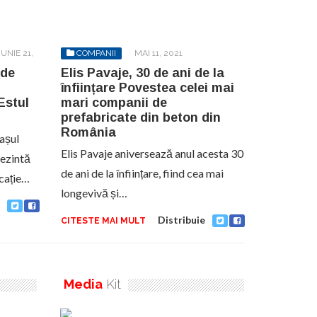
IUNIE 21,
COMPANII
MAI 11, 2021
 de
Elis Pavaje, 30 de ani de la
înființare Povestea celei mai
Estul
mari companii de
prefabricate din beton din
România
așul
Elis Pavaje aniversează anul acesta 30
rezintă
de ani de la înființare, fiind cea mai
icație…
longevivă și…
Distribuie
CITESTE MAI MULT
Media
Kit