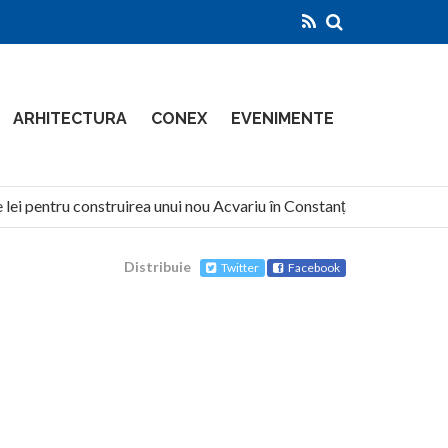
ARHITECTURA
CONEX
EVENIMENTE
ei pentru construirea unui nou Acvariu în Constanța
North 
Distribuie
Twitter
Facebook