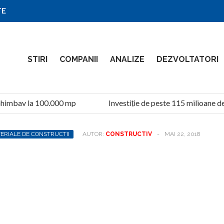
TE
STIRI
COMPANII
ANALIZE
DEZVOLTATORI
himbav la 100.000 mp
Investiție de peste 115 milioane de l
ERIALE DE CONSTRUCTII
AUTOR:
CONSTRUCTIV
-
MAI 22, 2018