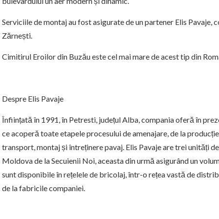
bulevardului un aer modern și dinamic.
Serviciile de montaj au fost asigurate de un partener Elis Pavaje
Zărnești.
Cimitirul Eroilor din Buzău este cel mai mare de acest tip din Rom
Despre Elis Pavaje
Înființată în 1991, în Petresti, județul Alba, compania oferă în pre
ce acoperă toate etapele procesului de amenajare, de la producție,
transport, montaj și întreținere pavaj. Elis Pavaje are trei unități 
Moldova de la Secuienii Noi, aceasta din urmă asigurând un volum 
sunt disponibile în rețelele de bricolaj, într-o rețea vastă de distr
de la fabricile companiei.