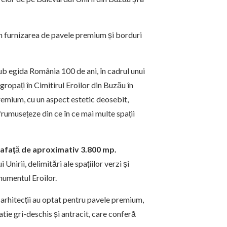
 în furnizarea de pavele premium și borduri
ub egida România 100 de ani, în cadrul unui
ropați în Cimitirul Eroilor din Buzău în
emium, cu un aspect estetic deosebit,
umusețeze din ce în ce mai multe spații
rafaţ
ă
de aproximativ 3.800 mp.
nirii, delimitări ale spațiilor verzi și
numentul Eroilor.
 arhitecții au optat pentru pavele premium,
ie gri-deschis și antracit, care conferă