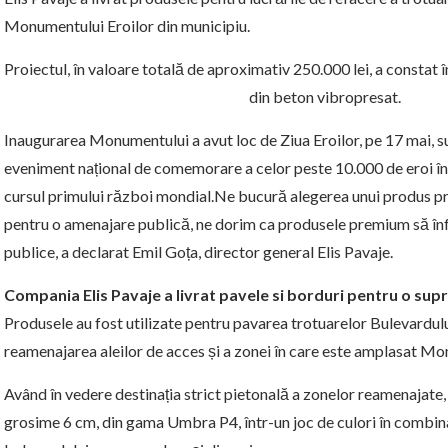
Monumentului Eroilor din municipiu.
Proiectul, în valoare totală de aproximativ 250.000 lei, a constat
din beton vibropresat.
Inaugurarea Monumentului a avut loc de Ziua Eroilor, pe 17 mai, s
eveniment național de comemorare a celor peste 10.000 de eroi îng
cursul primului război mondial.Ne bucură alegerea unui produs pr
pentru o amenajare publică, ne dorim ca produsele premium să înfr
publice, a declarat Emil Goța, director general Elis Pavaje.
Compania Elis Pavaje a livrat pavele si borduri pentru o sup
Produsele au fost utilizate pentru pavarea trotuarelor Bulevardului U
reamenajarea aleilor de acces și a zonei în care este amplasat Mo
Având în vedere destinația strict pietonală a zonelor reamenajate,
grosime 6 cm, din gama Umbra P4, într-un joc de culori în combinat