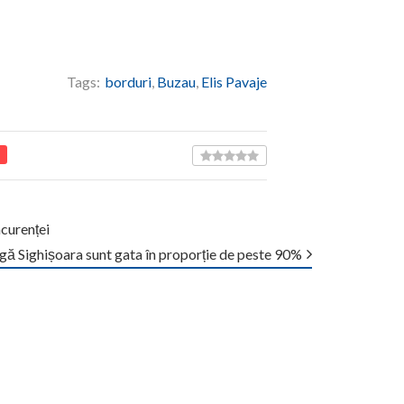
Tags:
borduri
,
Buzau
,
Elis Pavaje
curenței
gă Sighișoara sunt gata în proporție de peste 90%