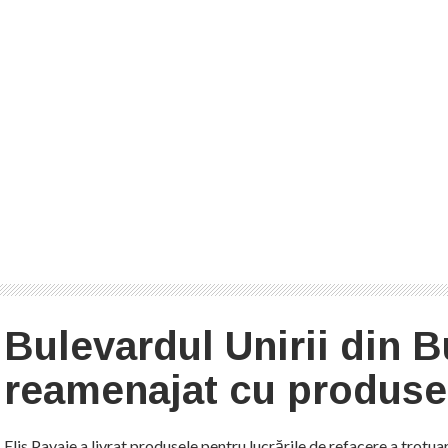
Bulevardul Unirii din B
reamenajat cu produse 
Elis Pavaje a livrat produsele pentru lucrările de refacere a trotua