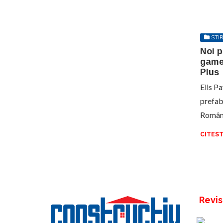
STIR
Noi p
game
Plus
Elis Pa
prefab
Români
CITEST
Revis