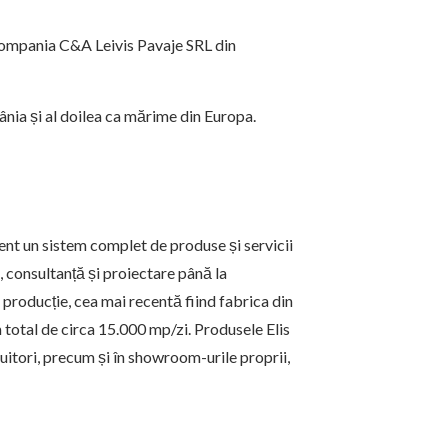
, compania C&A Leivis Pavaje SRL din
ânia și al doilea ca mărime din Europa.
zent un sistem complet de produse și servicii
 consultanță și proiectare până la
de producție, cea mai recentă fiind fabrica din
total de circa 15.000 mp/zi. Produsele Elis
ibuitori, precum și în showroom-urile proprii,