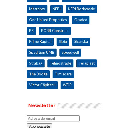
Metrorex
NEPI
NEPI Rockcastle
One United Properties
Oradea
P3
PORR Construct
Prime Kapital
Sibiu
Skanska
Spedition UMB
Speedwell
Strabag
Tehnostrade
Teraplast
The Bridge
Timisoara
Victor Căpitanu
WDP
Newsletter