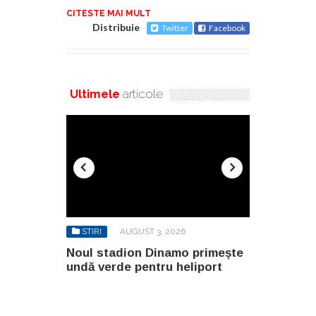
CITESTE MAI MULT
Distribuie
Twitter
Facebook
Ultimele
articole
STIRI
AUGUST 3, 2026
STIRI
AUGUS
primește
Noul stadion Dinamo primește
SANY pregăte
iport
undă verde pentru heliport
fabricii de la
100.000 mp