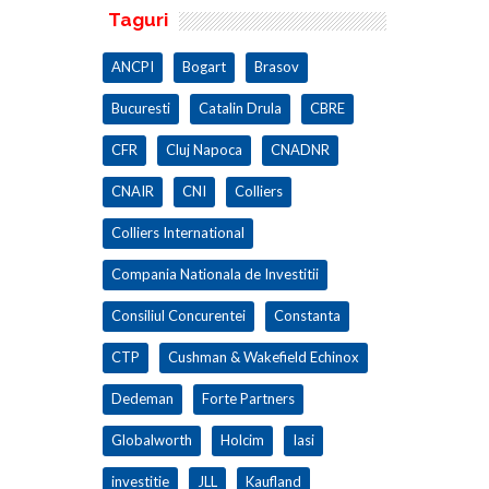
Taguri
ANCPI
Bogart
Brasov
Bucuresti
Catalin Drula
CBRE
CFR
Cluj Napoca
CNADNR
CNAIR
CNI
Colliers
Colliers International
Compania Nationala de Investitii
Consiliul Concurentei
Constanta
CTP
Cushman & Wakefield Echinox
Dedeman
Forte Partners
Globalworth
Holcim
Iasi
investitie
JLL
Kaufland