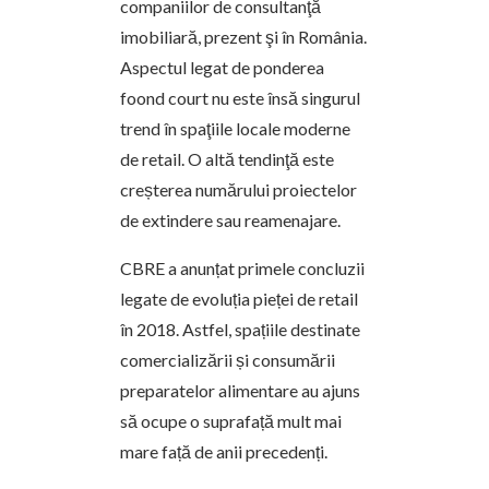
companiilor de consultanţă
imobiliară, prezent şi în România.
Aspectul legat de ponderea
foond court nu este însă singurul
trend în spaţiile locale moderne
de retail. O altă tendinţă este
creșterea numărului proiectelor
de extindere sau reamenajare.
CBRE a anunțat primele concluzii
legate de evoluția pieței de retail
în 2018. Astfel, spațiile destinate
comercializării și consumării
preparatelor alimentare au ajuns
să ocupe o suprafață mult mai
mare față de anii precedenți.