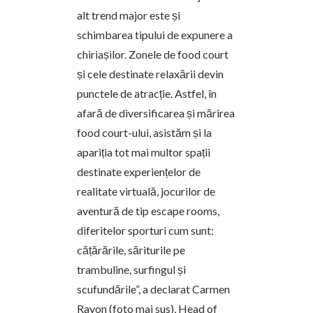
alt trend major este și
schimbarea tipului de expunere a
chiriașilor. Zonele de food court
și cele destinate relaxării devin
punctele de atracție. Astfel, în
afară de diversificarea și mărirea
food court-ului, asistăm și la
apariția tot mai multor spații
destinate experiențelor de
realitate virtuală, jocurilor de
aventură de tip escape rooms,
diferitelor sporturi cum sunt:
cățărările, săriturile pe
trambuline, surfingul și
scufundările”, a declarat Carmen
Ravon (foto mai sus), Head of