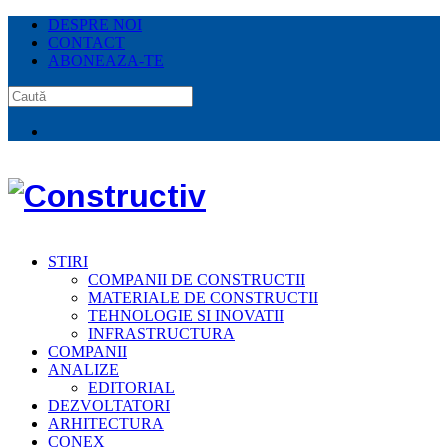
DESPRE NOI
CONTACT
ABONEAZA-TE
STIRI
COMPANII DE CONSTRUCTII
MATERIALE DE CONSTRUCTII
TEHNOLOGIE SI INOVATII
INFRASTRUCTURA
COMPANII
ANALIZE
EDITORIAL
DEZVOLTATORI
ARHITECTURA
CONEX