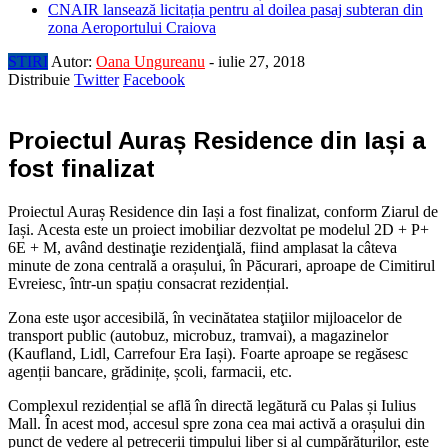
CNAIR lansează licitația pentru al doilea pasaj subteran din
zona Aeroportului Craiova
STIRI
Autor:
Oana Ungureanu
-
iulie 27, 2018
Distribuie
Twitter
Facebook
Proiectul Auraș Residence din Iași a
fost finalizat
Proiectul Auraș Residence din Iași a fost finalizat, conform Ziarul de
Iași. Acesta este un proiect imobiliar dezvoltat pe modelul 2D + P+
6E + M, având destinaţie rezidenţială, fiind amplasat la câteva
minute de zona centrală a orașului, în Păcurari, aproape de Cimitirul
Evreiesc, într-un spațiu consacrat rezidențial.
Zona este uşor accesibilă, în vecinătatea staţiilor mijloacelor de
transport public (autobuz, microbuz, tramvai), a magazinelor
(Kaufland, Lidl, Carrefour Era Iași). Foarte aproape se regăsesc
agenții bancare, grădinițe, școli, farmacii, etc.
Complexul rezidențial se află în directă legătură cu Palas și Iulius
Mall. În acest mod, accesul spre zona cea mai activă a orașului din
punct de vedere al petrecerii timpului liber și al cumpărăturilor, este