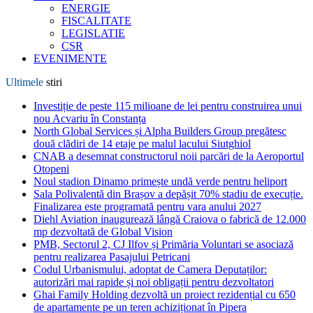
ENERGIE
FISCALITATE
LEGISLATIE
CSR
EVENIMENTE
Ultimele
stiri
Investiție de peste 115 milioane de lei pentru construirea unui
nou Acvariu în Constanța
North Global Services și Alpha Builders Group pregătesc
două clădiri de 14 etaje pe malul lacului Siutghiol
CNAB a desemnat constructorul noii parcări de la Aeroportul
Otopeni
Noul stadion Dinamo primește undă verde pentru heliport
Sala Polivalentă din Brașov a depășit 70% stadiu de execuție.
Finalizarea este programată pentru vara anului 2027
Diehl Aviation inaugurează lângă Craiova o fabrică de 12.000
mp dezvoltată de Global Vision
PMB, Sectorul 2, CJ Ilfov și Primăria Voluntari se asociază
pentru realizarea Pasajului Petricani
Codul Urbanismului, adoptat de Camera Deputaților:
autorizări mai rapide și noi obligații pentru dezvoltatori
Ghai Family Holding dezvoltă un proiect rezidențial cu 650
de apartamente pe un teren achiziționat în Pipera