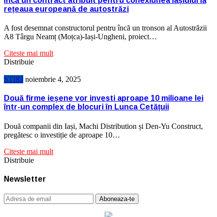
Încă un contract atribuit pentru conexiunea Iașiului la
rețeaua europeană de autostrăzi
A fost desemnat constructorul pentru încă un tronson al Autostrăzii
A8 Târgu Neamț (Moțca)-Iași-Ungheni, proiect…
Citeste mai mult
Distribuie
STIRI
noiembrie 4, 2025
Două firme ieșene vor investi aproape 10 milioane lei
într-un complex de blocuri în Lunca Cetățuii
Două companii din Iași, Machi Distribution și Den-Yu Construct,
pregătesc o investiție de aproape 10…
Citeste mai mult
Distribuie
Newsletter