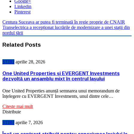
Google+
Linkedin
Pinterest
Centura Suceava ar putea fi terminată în regie proprie de CNAIR
Transelectrica a recepționat lucrările de modernizare a unei stații din
nordul țării
Related Posts
STIRI
aprilie 28, 2026
One United Properties și EVERGENT Investments
dezvoltă un ansamblu mixt în centrul Iașului
One United Properties anunță semnarea unui memorandum de
înțelegere cu EVERGENT Investments, unul dintre cele…
Citeste mai mult
Distribuie
STIRI
aprilie 7, 2026