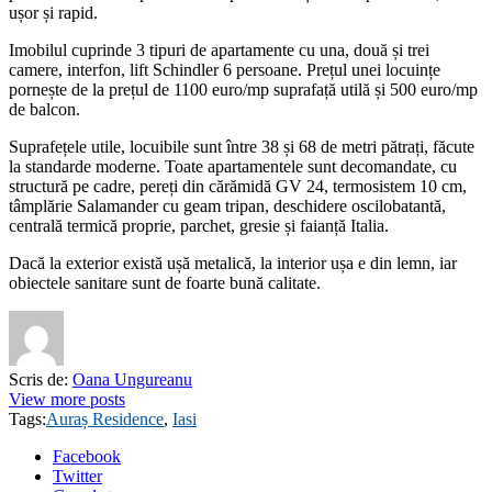
ușor și rapid.
Imobilul cuprinde 3 tipuri de apartamente cu una, două și trei
camere, interfon, lift Schindler 6 persoane. Prețul unei locuințe
pornește de la prețul de 1100 euro/mp suprafață utilă și 500 euro/mp
de balcon.
Suprafețele utile, locuibile sunt între 38 și 68 de metri pătrați, făcute
la standarde moderne. Toate apartamentele sunt decomandate, cu
structură pe cadre, pereți din cărămidă GV 24, termosistem 10 cm,
tâmplărie Salamander cu geam tripan, deschidere oscilobatantă,
centrală termică proprie, parchet, gresie și faianță Italia.
Dacă la exterior există ușă metalică, la interior ușa e din lemn, iar
obiectele sanitare sunt de foarte bună calitate.
Scris de:
Oana Ungureanu
View more posts
Tags:
Auraș Residence
,
Iasi
Facebook
Twitter