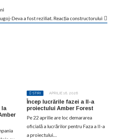
ani
Lugoj-Deva a fost reziliat. Reacția constructorului
STIRI
APRILIE 16, 2026
Încep lucrările fazei a II-a
 la
proiectului Amber Forest
 Amber
Pe 22 aprilie are loc demararea
oficială a lucrărilor pentru Faza a II-a
mpania
a proiectului…