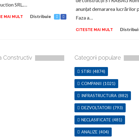
de construcții STRABAG Rom
uction SRL.…
anunțat demararea lucrărilor 
Distribuie
E MAI MULT
Faza a…
Distribui
CITESTE MAI MULT
a Constructiv
Categorii populare
STIRI
(4874)
COMPANII
(1021)
INFRASTRUCTURA
(882)
DEZVOLTATORI
(793)
NECLASIFICATE
(481)
ANALIZE
(404)