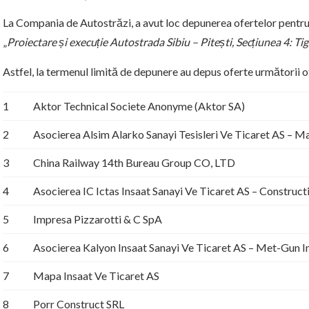
La Compania de Autostrăzi, a avut loc depunerea ofertelor pentru
„
Proiectare și execuție Autostrada Sibiu – Pitești, Secțiunea 4: T
Astfel, la termenul limită de depunere au depus oferte următorii of
1
Aktor Technical Societe Anonyme (Aktor SA)
2
Asocierea Alsim Alarko Sanayi Tesisleri Ve Ticaret AS – M
3
China Railway 14th Bureau Group CO, LTD
4
Asocierea IC Ictas Insaat Sanayi Ve Ticaret AS – Constructi
5
Impresa Pizzarotti & C SpA
6
Asocierea Kalyon Insaat Sanayi Ve Ticaret AS – Met-Gun I
7
Mapa Insaat Ve Ticaret AS
8
Porr Construct SRL