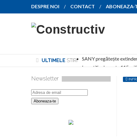
DESPRE NOI
CONTACT
ABONEAZA-
SANY pregătește extindere
ULTIMELE
STIRI
Investiție de peste 115 mil
North Global Services și Alpha Builders Group
Newsletter
INF
CNAB a desemnat constructorul noii parcări
Noul stadion Dinamo primește undă verde pe
Sala Polivalentă din Brașov a depășit 70% st
Diehl Aviation inaugurează lângă Craiova o 
PMB, Sectorul 2, CJ Ilfov și Primăria Voluntar
Codul Urbanismului, adoptat de Camera Deputaț
Ghai Family Holding dezvoltă un proiect rezid