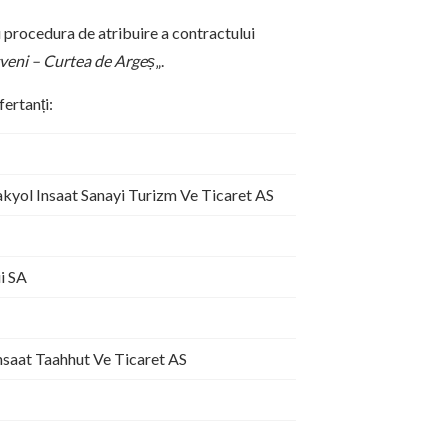
 procedura de atribuire a contractului
igveni – Curtea de Argeș
„.
ertanți:
akyol Insaat Sanayi Turizm Ve Ticaret AS
i SA
nsaat Taahhut Ve Ticaret AS