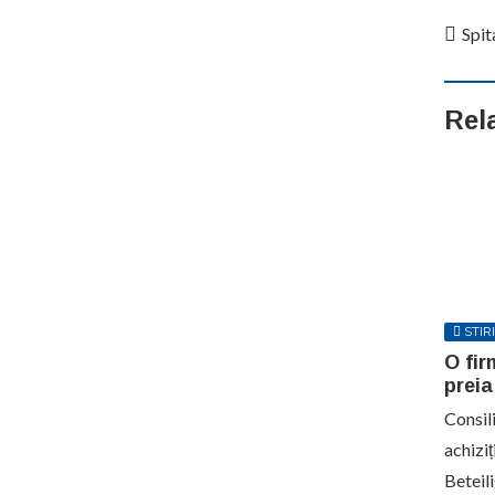
Spit
Rel
STIRI
O fir
preia
Consil
achizi
Beteil