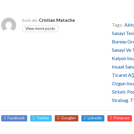
Cristian Matache
Scris de:
Tags:
Akto
View more posts
Sanayi Tesi
Bureau Gr
Sanayi Ve 
Kalyon Ins
Insaat San
Ticaret A
Ozgun Insa
Sirketi
,
Por
Strabag
,
T
Facebook
Twitter
Google+
Linkedin
Pinterest