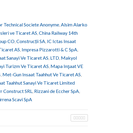
r Technical Societe Anonyme
,
Alsim Alarko
sleri ve Ticaret AS
,
China Railway 14th
oup CO
,
Construcții SA
,
IC Ictas Insaat
Ticaret AS
,
Impresa Pizzarotti & C SpA
,
aat Sanayi Ve Ticaret AS
,
LTD
,
Makyol
ayi Turizm Ve Ticaret AS
,
Mapa Inşaat VE
Ş
,
Met-Gun Insaat Taahhut Ve Ticaret AS
,
at Taahhut Sanayi Ve Ticaret Limited
r Construct SRL
,
Rizzani de Eccher SpA
,
irrena Scavi SpA