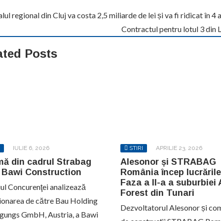
alul regional din Cluj va costa 2,5 miliarde de lei și va fi ridicat în 4 
Contractul pentru lotul 3 din 
ated Posts
IULIE 6, 2026
STIRI
APRILIE 23, 2026
mă din cadrul Strabag
Alesonor și STRABAG
 Bawi Construction
România încep lucrările
Faza a II-a a suburbiei
iul Concurenţei analizează
Forest din Tunari
ționarea de către Bau Holding
Dezvoltatorul Alesonor și co
igungs GmbH, Austria, a Bawi