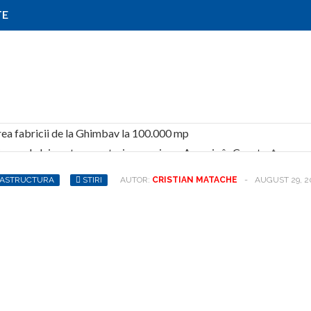
TE
a fabricii de la Ghimbav la 100.000 mp
ioane de lei pentru construirea unui nou Acvariu în Constanța
 pregătesc două clădiri de 14 etaje pe malul lacului Siutghiol
RASTRUCTURA
STIRI
AUTOR:
CRISTIAN MATACHE
-
AUGUST 29, 2
 de la Aeroportul Otopeni
ntru heliport
adiu de execuție. Finalizarea este programată pentru vara anului 2
fabrică de 12.000 mp dezvoltată de Global Vision
i se asociază pentru realizarea Pasajului Petricani
ilor: autorizări mai rapide și noi obligații pentru dezvoltatori
ențial cu 650 de apartamente pe un teren achiziționat în Pipera