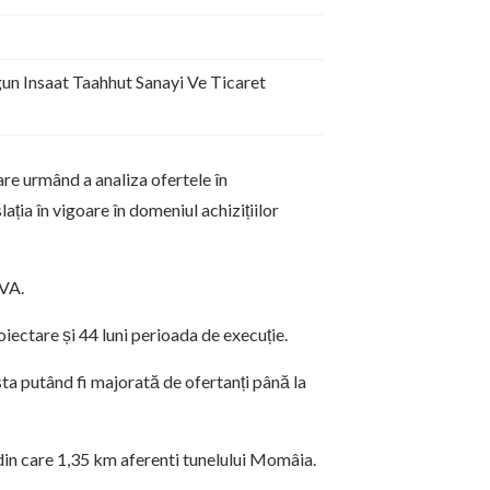
un Insaat Taahhut Sanayi Ve Ticaret
re urmând a analiza ofertele în
ația în vigoare în domeniul achizițiilor
TVA.
oiectare și 44 luni perioada de execuție.
sta putând fi majorată de ofertanți până la
din care 1,35 km aferenti tunelului Momâia.