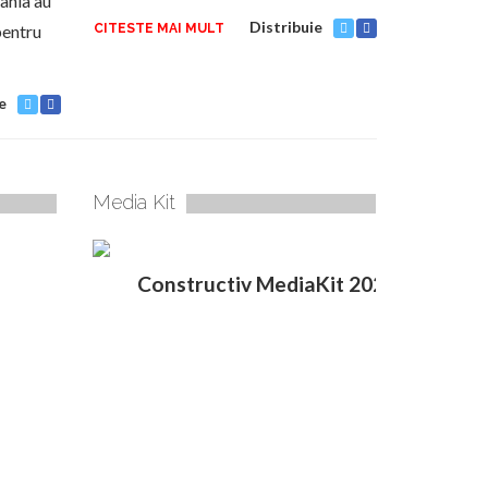
ânia au
Distribuie
pentru
CITESTE MAI MULT
e
Media Kit
Constructiv MediaKit 2020