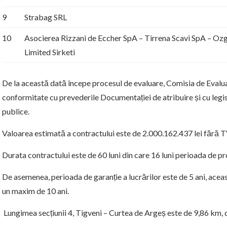
9
Strabag SRL
10
Asocierea Rizzani de Eccher SpA – Tirrena Scavi SpA – Ozg
Limited Sirketi
De la această dată începe procesul de evaluare, Comisia de Evalua
conformitate cu prevederile Documentației de atribuire și cu legisl
publice.
Valoarea estimată a contractului este de 2.000.162.437 lei fără 
Durata contractului este de 60 luni din care 16 luni perioada de pr
De asemenea, perioada de garanție a lucrărilor este de 5 ani, acea
un maxim de 10 ani.
Lungimea secțiunii 4, Tigveni – Curtea de Argeș este de 9,86 km, 