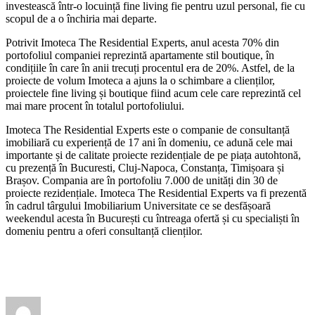
investească într-o locuință fine living fie pentru uzul personal, fie cu
scopul de a o închiria mai departe.
Potrivit Imoteca The Residential Experts, anul acesta 70% din
portofoliul companiei reprezintă apartamente stil boutique, în
condițiile în care în anii trecuți procentul era de 20%. Astfel, de la
proiecte de volum Imoteca a ajuns la o schimbare a clienților,
proiectele fine living și boutique fiind acum cele care reprezintă cel
mai mare procent în totalul portofoliului.
Imoteca The Residential Experts este o companie de consultanță
imobiliară cu experiență de 17 ani în domeniu, ce adună cele mai
importante și de calitate proiecte rezidențiale de pe piața autohtonă,
cu prezență în Bucuresti, Cluj-Napoca, Constanța, Timișoara și
Brașov. Compania are în portofoliu 7.000 de unități din 30 de
proiecte rezidențiale. Imoteca The Residential Experts va fi prezentă
în cadrul târgului Imobiliarium Universitate ce se desfășoară
weekendul acesta în București cu întreaga ofertă și cu specialiști în
domeniu pentru a oferi consultanță clienților.