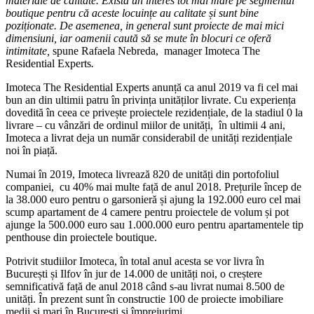
materiale de calitate. Există un interes tot mai mare pe segmentul
boutique pentru că aceste locuințe au calitate și sunt bine
poziționate. De asemenea, in general sunt proiecte de mai mici
dimensiuni, iar oamenii caută să se mute în blocuri ce oferă
intimitate,
spune Rafaela Nebreda, manager Imoteca The
Residential Experts
.
Imoteca The Residential Experts anunță ca anul 2019 va fi cel mai
bun an din ultimii patru în privința unităților livrate. Cu experiența
dovedită în ceea ce privește proiectele rezidențiale, de la stadiul 0 la
livrare – cu vânzări de ordinul miilor de unități, în ultimii 4 ani,
Imoteca a livrat deja un număr considerabil de unități rezidențiale
noi în piață.
Numai în 2019, Imoteca livrează 820 de unități din portofoliul
companiei, cu 40% mai multe față de anul 2018. Prețurile încep de
la 38.000 euro pentru o garsonieră și ajung la 192.000 euro cel mai
scump apartament de 4 camere pentru proiectele de volum și pot
ajunge la 500.000 euro sau 1.000.000 euro pentru apartamentele tip
penthouse din proiectele boutique.
Potrivit studiilor Imoteca, în total anul acesta se vor livra în
București și Ilfov în jur de 14.000 de unități noi, o creștere
semnificativă față de anul 2018 când s-au livrat numai 8.500 de
unități. În prezent sunt în constructie 100 de proiecte imobiliare
medii și mari în București și împrejurimi.