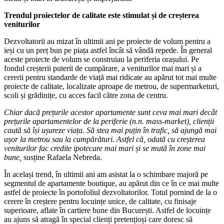
Trendul proiectelor de calitate este stimulat și de creșterea
veniturilor
Dezvoltatorii au mizat în ultimii ani pe proiecte de volum pentru a
ieși cu un preț bun pe piața astfel încât să vândă repede. În general
aceste proiecte de volum se construiau la periferia orașului. Pe
fondul creșterii puterii de cumpărare, a veniturilor mai mari și a
cererii pentru standarde de viață mai ridicate au apărut tot mai multe
proiecte de calitate, localizate aproape de metrou, de supermarketuri,
scoli și grădinițe, cu acces facil către zona de centru.
Chiar dacă prețurile acestor apartamente sunt ceva mai mari decât
prețurile apartamentelor de la periferie (n.n. mass-market), clienții
caută să își ușureze viața. Să stea mai puțin în trafic, să ajungă mai
ușor la metrou sau la cumpărături. Astfel că, odată cu creșterea
veniturilor fac credite ipotecare mai mari și se mută în zone mai
bune,
susține Rafaela Nebreda.
În același trend, în ultimii ani am asistat la o schimbare majoră pe
segmentul de apartamente boutique, au apărut din ce în ce mai multe
astfel de proiecte în portofoliul dezvoltatorilor. Totul pornind de la o
cerere în creștere pentru locuințe unice, de calitate, cu finisaje
superioare, aflate în cartiere bune din București. Astfel de locuințe
au ajuns să atragă în special clienți pretențioși care doresc să