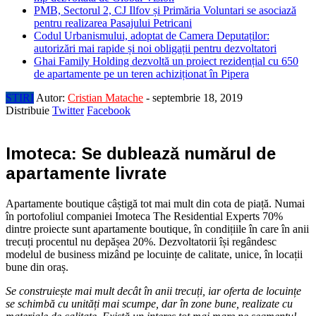
PMB, Sectorul 2, CJ Ilfov și Primăria Voluntari se asociază
pentru realizarea Pasajului Petricani
Codul Urbanismului, adoptat de Camera Deputaților:
autorizări mai rapide și noi obligații pentru dezvoltatori
Ghai Family Holding dezvoltă un proiect rezidențial cu 650
de apartamente pe un teren achiziționat în Pipera
STIRI
Autor:
Cristian Matache
-
septembrie 18, 2019
Distribuie
Twitter
Facebook
Imoteca: Se dublează numărul de
apartamente livrate
Apartamente boutique câștigă tot mai mult din cota de piață. Numai
în portofoliul companiei Imoteca The Residential Experts 70%
dintre proiecte sunt apartamente boutique, în condițiile în care în anii
trecuți procentul nu depășea 20%. Dezvoltatorii își regândesc
modelul de business mizând pe locuințe de calitate, unice, în locații
bune din oraș.
Se construiește mai mult decât în anii trecuți, iar oferta de locuințe
se schimbă cu unități mai scumpe, dar în zone bune, realizate cu