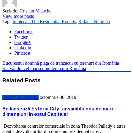
Scris de:
Cristian Matache
View more posts
Tags:
Imoteca - The Residential Experts
,
Rafaela Nebreda
Facebook
Twitter
Google+
Linkedin
Pinterest
Bucureștiul domină piața de tranzacții cu terenuri din România
S-a vândut cel mai scump teren din România
Related Posts
DEZVOLTATORI
octombrie 30, 2019
Se lansează Estoria City: ansamblu nou de mari
dimensiuni în estul Capitalei
Dezvoltarea centrelor comerciale în zona Theodor Pallady a atras
atenția dezvoltatorilor din domeniul rezidențial care…