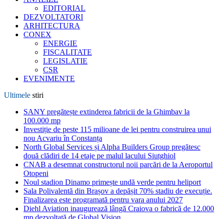
EDITORIAL
DEZVOLTATORI
ARHITECTURA
CONEX
ENERGIE
FISCALITATE
LEGISLATIE
CSR
EVENIMENTE
Ultimele
stiri
SANY pregătește extinderea fabricii de la Ghimbav la
100.000 mp
Investiție de peste 115 milioane de lei pentru construirea unui
nou Acvariu în Constanța
North Global Services și Alpha Builders Group pregătesc
două clădiri de 14 etaje pe malul lacului Siutghiol
CNAB a desemnat constructorul noii parcări de la Aeroportul
Otopeni
Noul stadion Dinamo primește undă verde pentru heliport
Sala Polivalentă din Brașov a depășit 70% stadiu de execuție.
Finalizarea este programată pentru vara anului 2027
Diehl Aviation inaugurează lângă Craiova o fabrică de 12.000
mp dezvoltată de Global Vision