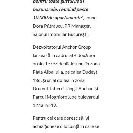
pentru toate gusturile și
buzunarele, reunind peste
10.000 de apartamente
”, spune
Dora Pătrașcu, PR Manager,
Salonul Imobiliar București.
Dezvoltatorul Anchor Group
lansează în cadrul SIB două noi
proiecte rezidențiale: unul în zona
Piața Alba Iulia, pe calea Dudești
186, și un al doilea în zona
Drumul Taberei, lângă Auchan și
Parcul Moghioroș, pe bulevardul
1 Mai nr 49.
Pentru cei care doresc să își
achiziționeze o locuință în care se