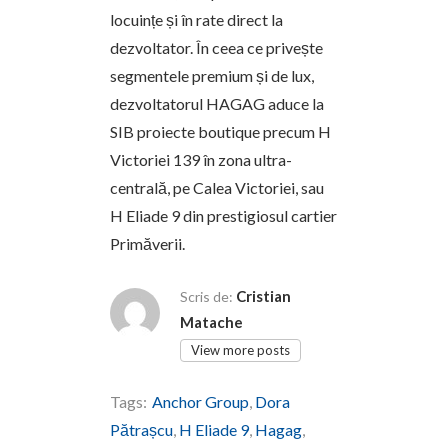
locuințe și în rate direct la
dezvoltator. În ceea ce privește
segmentele premium și de lux,
dezvoltatorul HAGAG aduce la
SIB proiecte boutique precum H
Victoriei 139 în zona ultra-
centrală, pe Calea Victoriei, sau
H Eliade 9 din prestigiosul cartier
Primăverii.
Cristian
Scris de:
Matache
View more posts
Tags:
Anchor Group
,
Dora
Pătrașcu
,
H Eliade 9
,
Hagag
,