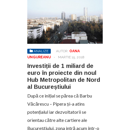
ANALIZE
AUTOR:
OANA
UNGUREANU
-
MARTIE 15, 2018
Investiții de 1 miliard de
euro în proiecte din noul
Hub Metropolitan de Nord
al Bucureștiului
După ce inițial se părea că Barbu
Văcărescu – Pipera și-a atins
potențialul iar dezvoltatorii se
orientau către alte cartiere ale
Bucureștiului, zona intră acum într-o