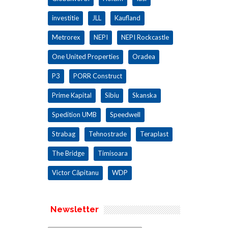
investitie
JLL
Kaufland
Metrorex
NEPI
NEPI Rockcastle
One United Properties
Oradea
P3
PORR Construct
Prime Kapital
Sibiu
Skanska
Spedition UMB
Speedwell
Strabag
Tehnostrade
Teraplast
The Bridge
Timisoara
Victor Căpitanu
WDP
Newsletter