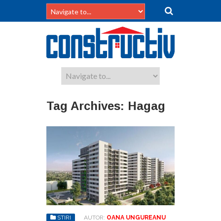
Tag Archives:
Hagag
STIRI
AUTOR:
OANA UNGUREANU