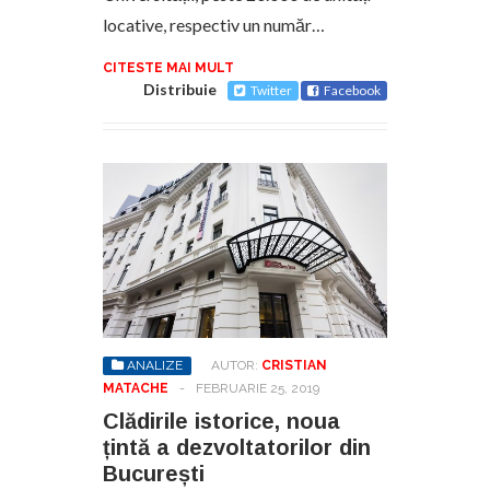
locative, respectiv un număr…
CITESTE MAI MULT
Distribuie
Twitter
Facebook
ANALIZE
AUTOR:
CRISTIAN
MATACHE
-
FEBRUARIE 25, 2019
Clădirile istorice, noua
țintă a dezvoltatorilor din
București