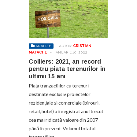
ANALIZE
AUTOR:
CRISTIAN
MATACHE
-
IANUARIE 10, 2022
Colliers: 2021, an record
pentru piata terenurilor in
ultimii 15 ani
Piața tranzacțiilor cu terenuri
destinate exclusiv proiectelor
rezidențiale și comerciale (birouri,
retail, hotel) a înregistrat anul trecut
cea mai ridicată valoare din 2007
până în prezent. Volumul total al
tranzacțiilor…