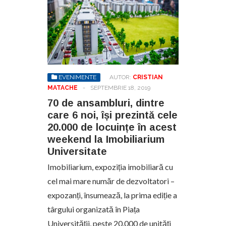
EVENIMENTE
AUTOR:
CRISTIAN
MATACHE
-
SEPTEMBRIE 18, 2019
70 de ansambluri, dintre
care 6 noi, își prezintă cele
20.000 de locuințe în acest
weekend la Imobiliarium
Universitate
Imobiliarium, expoziția imobiliară cu
cel mai mare număr de dezvoltatori –
expozanți, însumează, la prima ediție a
târgului organizată în Piața
Universității, peste 20.000 de unități