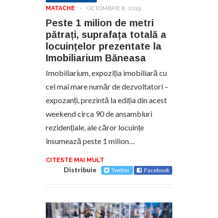
MATACHE
-
OCTOMBRIE 8, 2019
Peste 1 milion de metri
pătrați, suprafața totală a
locuințelor prezentate la
Imobiliarium Băneasa
Imobiliarium, expoziția imobiliară cu
cel mai mare număr de dezvoltatori –
expozanți, prezintă la ediția din acest
weekend circa 90 de ansambluri
rezidențiale, ale căror locuințe
însumează peste 1 milion…
CITESTE MAI MULT
Distribuie
Twitter
Facebook