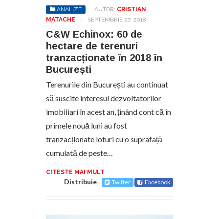
ANALIZE
AUTOR:
CRISTIAN
MATACHE
-
SEPTEMBRIE 27, 2018
C&W Echinox: 60 de
hectare de terenuri
tranzacționate în 2018 în
București
Terenurile din București au continuat
să suscite interesul dezvoltatorilor
imobiliari în acest an, ținând cont că în
primele nouă luni au fost
tranzacționate loturi cu o suprafață
cumulată de peste…
CITESTE MAI MULT
Distribuie
Twitter
Facebook