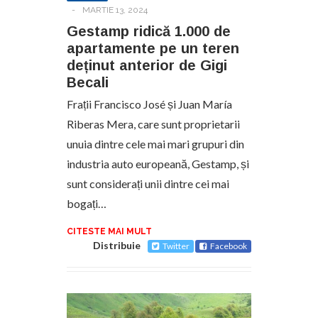
-
MARTIE 13, 2024
Gestamp ridică 1.000 de
apartamente pe un teren
deținut anterior de Gigi
Becali
Frații Francisco José și Juan María
Riberas Mera, care sunt proprietarii
unuia dintre cele mai mari grupuri din
industria auto europeană, Gestamp, și
sunt considerați unii dintre cei mai
bogați…
CITESTE MAI MULT
Distribuie
Twitter
Facebook