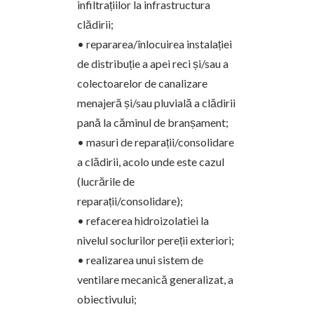
infiltrațiilor la infrastructura
clădirii;
• repararea/înlocuirea instalației
de distribuție a apei reci și/sau a
colectoarelor de canalizare
menajeră și/sau pluvială a clădirii
pană la căminul de branșament;
• masuri de reparații/consolidare
a clădirii, acolo unde este cazul
(lucrările de
reparații/consolidare);
• refacerea hidroizolatiei la
nivelul soclurilor pereții exteriori;
• realizarea unui sistem de
ventilare mecanică generalizat, a
obiectivului;