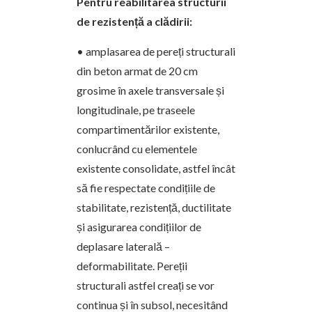
Pentru reabilitarea structurii
de rezistență a clădirii:
• amplasarea de pereți structurali
din beton armat de 20 cm
grosime în axele transversale și
longitudinale, pe traseele
compartimentărilor existente,
conlucrând cu elementele
existente consolidate, astfel încât
să fie respectate condițiile de
stabilitate, rezistență, ductilitate
și asigurarea condițiilor de
deplasare laterală –
deformabilitate. Pereții
structurali astfel creați se vor
continua și în subsol, necesitând