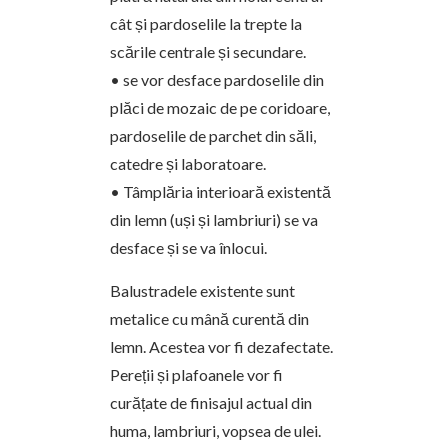
cât și pardoselile la trepte la
scările centrale și secundare.
• se vor desface pardoselile din
plăci de mozaic de pe coridoare,
pardoselile de parchet din săli,
catedre și laboratoare.
• Tâmplăria interioară existentă
din lemn (uși și lambriuri) se va
desface și se va înlocui.
Balustradele existente sunt
metalice cu mână curentă din
lemn. Acestea vor fi dezafectate.
Pereții și plafoanele vor fi
curățate de finisajul actual din
huma, lambriuri, vopsea de ulei.