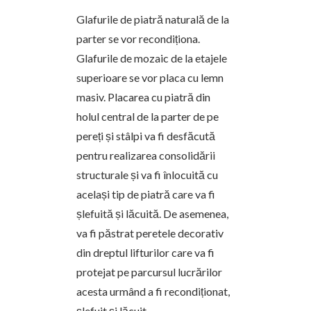
Glafurile de piatră naturală de la
parter se vor recondiționa.
Glafurile de mozaic de la etajele
superioare se vor placa cu lemn
masiv. Placarea cu piatră din
holul central de la parter de pe
pereți și stâlpi va fi desfăcută
pentru realizarea consolidării
structurale și va fi înlocuită cu
același tip de piatră care va fi
șlefuită și lăcuită. De asemenea,
va fi păstrat peretele decorativ
din dreptul lifturilor care va fi
protejat pe parcursul lucrărilor
acesta urmând a fi recondiționat,
șlefuit și lăcuit.