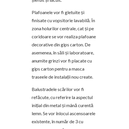
Plafoanele vor fi gletuite și
finisate cu vopsitorie lavabilă. În
zona holurilor centrale, cat și pe
coridoare se vor realiza plafoane
decorative din gips carton. De
asemenea, în săli și laboratoare,
anumite grinzi vor fi placate cu
gips carton pentru a masca
traseele de instalații nou create.
Balustradele scărilor vor fi
refăcute, cu referire la aspectul
inițial din metal și mână curentă
lemn. Se vor înlocui ascensoarele
existente, în număr de 3 cu