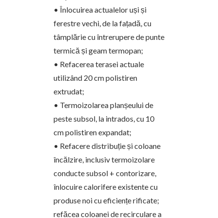
• Înlocuirea actualelor uși și
ferestre vechi, de la fațadă, cu
tâmplărie cu întrerupere de punte
termică și geam termopan;
• Refacerea terasei actuale
utilizând 20 cm polistiren
extrudat;
• Termoizolarea planșeului de
peste subsol, la intrados, cu 10
cm polistiren expandat;
• Refacere distribuție și coloane
încălzire, inclusiv termoizolare
conducte subsol + contorizare,
înlocuire calorifere existente cu
produse noi cu eficiențe rificate;
refăcea coloanei de recirculare a