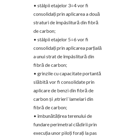
• stâlpii etajelor 3÷4 vor fi
consolidați prin aplicarea a două
straturi de împâslitură din fibră
de carbon;
• stâlpii etajelor 5÷6 vor fi
consolidați prin aplicarea parțială
a unui strat de împâslitură din
fibră de carbon;
• grinzile cu capacitate portantă
slăbită vor fi consolidate prin
aplicare de benzi din fibră de
carbon și ‚etrieri’ lamelari din
fibră de carbon;
• îmbunătățirea terenului de
fundare perimetral clădirii prin
execuția unor piloți forați la pas