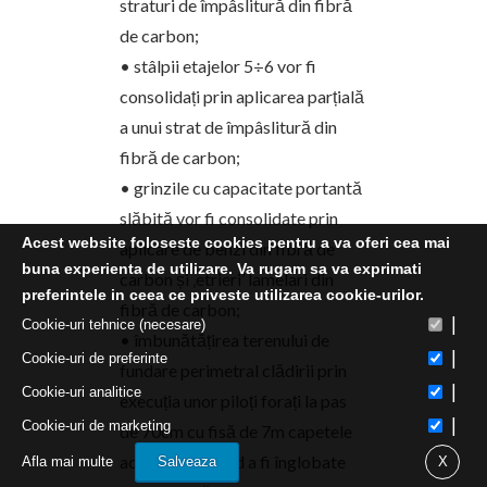
straturi de împâslitură din fibră
de carbon;
• stâlpii etajelor 5÷6 vor fi
consolidați prin aplicarea parțială
a unui strat de împâslitură din
fibră de carbon;
• grinzile cu capacitate portantă
slăbită vor fi consolidate prin
Acest website foloseste cookies pentru a va oferi cea mai
aplicare de benzi din fibră de
buna experienta de utilizare. Va rugam sa va exprimati
carbon și ‚etrieri’ lamelari din
preferintele in ceea ce priveste utilizarea cookie-urilor.
fibră de carbon;
|
Cookie-uri tehnice (necesare)
• îmbunătățirea terenului de
|
Cookie-uri de preferinte
fundare perimetral clădirii prin
|
Cookie-uri analitice
execuția unor piloți forați la pas
|
Cookie-uri de marketing
de 70cm cu fisă de 7m capetele
acestora urmând a fi înglobate
Afla mai multe
Salveaza
X