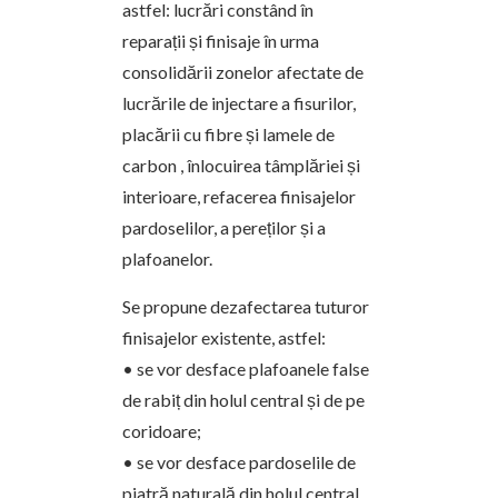
astfel: lucrări constând în
reparații și finisaje în urma
consolidării zonelor afectate de
lucrările de injectare a fisurilor,
placării cu fibre și lamele de
carbon , înlocuirea tâmplăriei și
interioare, refacerea finisajelor
pardoselilor, a pereților și a
plafoanelor.
Se propune dezafectarea tuturor
finisajelor existente, astfel:
• se vor desface plafoanele false
de rabiț din holul central și de pe
coridoare;
• se vor desface pardoselile de
piatră naturală din holul central