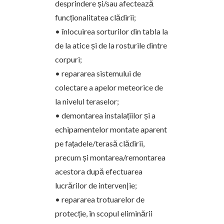
desprindere și/sau afectează
funcționalitatea clădirii;
• înlocuirea sorturilor din tabla la
de la atice și de la rosturile dintre
corpuri;
• repararea sistemului de
colectare a apelor meteorice de
la nivelul teraselor;
• demontarea instalațiilor și a
echipamentelor montate aparent
pe fațadele/terasă clădirii,
precum și montarea/remontarea
acestora după efectuarea
lucrărilor de interven|ie;
• repararea trotuarelor de
protecție, în scopul eliminării