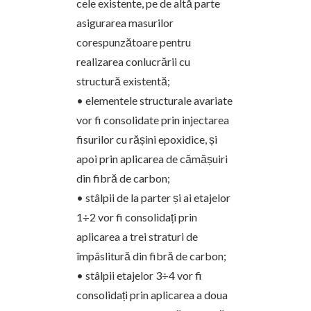
cele existente, pe de altă parte
asigurarea masurilor
corespunzătoare pentru
realizarea conlucrării cu
structură existentă;
• elementele structurale avariate
vor fi consolidate prin injectarea
fisurilor cu rășini epoxidice, și
apoi prin aplicarea de cămășuiri
din fibră de carbon;
• stâlpii de la parter și ai etajelor
1÷2 vor fi consolidați prin
aplicarea a trei straturi de
împâslitură din fibră de carbon;
• stâlpii etajelor 3÷4 vor fi
consolidați prin aplicarea a doua