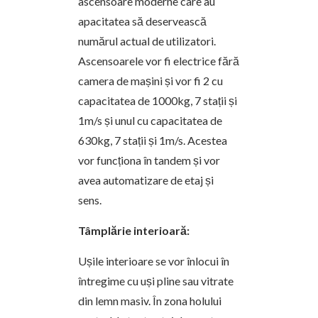
ascensoare moderne care au
apacitatea să deservească
numărul actual de utilizatori.
Ascensoarele vor fi electrice fără
camera de mașini și vor fi 2 cu
capacitatea de 1000kg, 7 stații și
1m/s și unul cu capacitatea de
630kg, 7 stații și 1m/s. Acestea
vor funcționa în tandem și vor
avea automatizare de etaj și
sens.
Tâmplărie interioară:
Ușile interioare se vor înlocui în
întregime cu uși pline sau vitrate
din lemn masiv. În zona holului