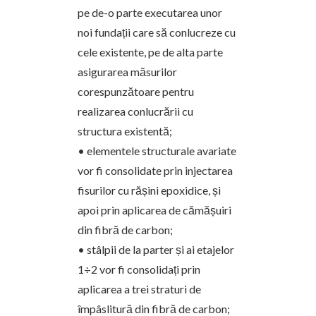
pe de-o parte executarea unor
noi fundații care să conlucreze cu
cele existente, pe de alta parte
asigurarea măsurilor
corespunzătoare pentru
realizarea conlucrării cu
structura existentă;
• elementele structurale avariate
vor fi consolidate prin injectarea
fisurilor cu rășini epoxidice, și
apoi prin aplicarea de cămășuiri
din fibră de carbon;
• stâlpii de la parter și ai etajelor
1÷2 vor fi consolidați prin
aplicarea a trei straturi de
împâslitură din fibră de carbon;