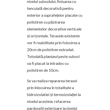
nivelul subsolului, finisarea cu
tencuială decorativă pentru
exterior a suprafețelor placate cu
polistiren cu păstrarea
elementelor decorative verticale
și orizontale. Terasele existente
vor fi reabilitate prin folosirea a
20cm de polistiren extrudat.
Totodată planșeul peste subsol
va fi placat la intrados cu
polistiren de 10cm.
Se va realiza repararea terasei
prin înlocuirea în totalitate a
hidroizolatiei și termoizolației la
nivelul acesteia; refacerea
pardoselii exterioare la nivelul