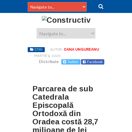
STIRI
AUTOR:
OANA UNGUREANU
-
MARTIE 9, 2020
Distribuie
Twitter
Facebook
Parcarea de sub
Catedrala
Episcopală
Ortodoxă din
Oradea costă 28,7
milioane de lei