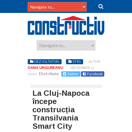
DEZVOLTATORI
STIRI
AUTOR:
OANA UNGUREANU
-
DECEMBRIE 11,
Distribuie
Twitter
Facebook
2020
La Cluj-Napoca
începe
construcția
Transilvania
Smart City