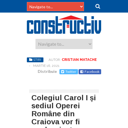
STIRI
AUTOR:
CRISTIAN MATACHE
-
MARTIE 16, 2021
Distribuie
Twitter
Facebook
Colegiul Carol I și
sediul Operei
Române din
Craiova vor fi