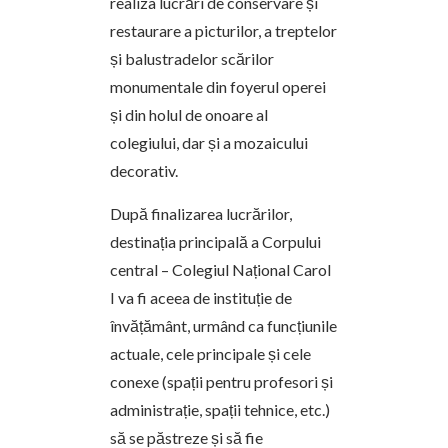
realiza lucrări de conservare și
restaurare a picturilor, a treptelor
și balustradelor scărilor
monumentale din foyerul operei
și din holul de onoare al
colegiului, dar și a mozaicului
decorativ.
După finalizarea lucrărilor,
destinația principală a Corpului
central – Colegiul Național Carol
I va fi aceea de instituție de
învățământ, urmând ca funcțiunile
actuale, cele principale și cele
conexe (spații pentru profesori și
administrație, spații tehnice, etc.)
să se păstreze și să fie