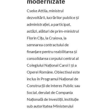
modernizate
Cseke Attila, ministrul
dezvoltării, lucrărilor publice și
administrației, a participat,
astăzi, alături de prim-ministrul
Florin Cîțu, la Craiova, la
semnarea contractului de
finanțare pentru reabilitarea și
consolidarea corpului central al
Colegiului Național Carol I și a
Operei Române. Obiectivul este
inclus în Programul Național de
Construcții de Interes Public sau
Social, derulat de Compania
Națională de Investiții, instituție
sub autoritatea Ministerului