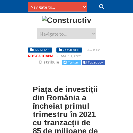
ANALIZE
COMPANII
AUTOR:
ROSCA IOANA
-
MAI 18, 2021
Distribuie
Twitter
Facebook
Piața de investiții
din România a
încheiat primul
trimestru în 2021
cu tranzacții de
85 de milioane de