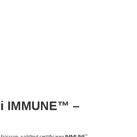
uri IMMUNE™ –
Ericsson, a obținut certificarea
IMMUNE
™