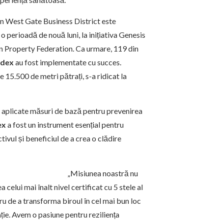
n West Gate Business District este
 perioadă de nouă luni, la inițiativa Genesis
n Property Federation. Ca urmare, 119 din
ndex
au fost implementate cu succes.
e 15.500 de metri pătrați, s-a ridicat la
st aplicate măsuri de bază pentru prevenirea
ex
a fost un instrument esențial pentru
tivul și beneficiul de a crea o clădire
„Misiunea noastră nu
celui mai înalt nivel certificat cu 5 stele al
u de a transforma biroul în cel mai bun loc
ație. Avem o pasiune pentru reziliența