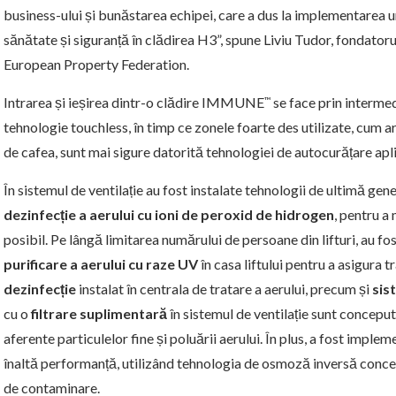
business-ului și bunăstarea echipei, care a dus la implementarea 
sănătate și siguranță în clădirea H3”, spune Liviu Tudor, fondator
European Property Federation.
Intrarea și ieșirea dintr-o clădire IMMUNE
se face prin interme
™
tehnologie touchless, în timp ce zonele foarte des utilizate, cum ar
de cafea, sunt mai sigure datorită tehnologiei de autocurățare apl
În sistemul de ventilație au fost instalate tehnologii de ultimă gen
dezinfecție a aerului cu ioni de peroxid de hidrogen
, pentru a
posibil. Pe lângă limitarea numărului de persoane din lifturi, au fo
purificare a aerului cu raze UV
în casa liftului pentru a asigura t
dezinfecție
instalat în centrala de tratare a aerului, precum și
sis
cu o
filtrare suplimentară
în sistemul de ventilație sunt concepu
aferente particulelor fine și poluării aerului. În plus, a fost imple
înaltă performanță, utilizând tehnologia de osmoză inversă conce
de contaminare.