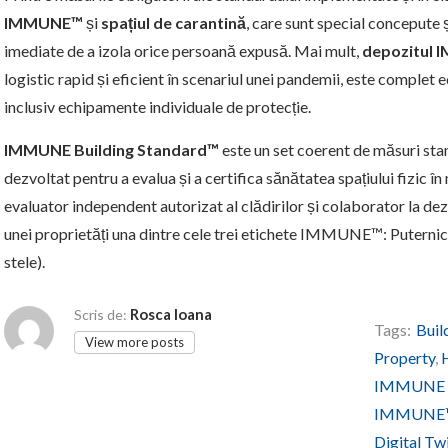
IMMUNE™
și
spațiul de carantină
, care sunt special concepute ș
imediate de a izola orice persoană expusă. Mai mult,
depozitul
logistic rapid și eficient în scenariul unei pandemii, este complet 
inclusiv echipamente individuale de protecție.
IMMUNE Building Standard™
este un set coerent de măsuri stand
dezvoltat pentru a evalua și a certifica sănătatea spațiului fizic în
evaluator independent autorizat al clădirilor și colaborator la de
unei proprietăți una dintre cele trei etichete IMMUNE™: Puternic (3
stele).
Rosca Ioana
Scris de:
Tags:
Buil
View more posts
Property
,
IMMUNE B
IMMUNE™ 
Digital Tw