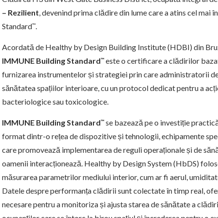
– Rezilient
, devenind prima clădire din lume care a atins cel mai
Standard
.
™
Acordată de Healthy by Design Building Institute (HDBI) din Brux
IMMUNE Building Standard
este o certificare a clădirilor baza
™
furnizarea instrumentelor și strategiei prin care administratorii d
sănătatea spațiilor interioare, cu un protocol dedicat pentru a acți
bacteriologice sau toxicologice.
IMMUNE Building Standard
se bazează pe o investiție practic
™
format dintr-o rețea de dispozitive și tehnologii, echipamente speci
care promovează implementarea de reguli operaționale și de sănătat
oamenii interacționează. Healthy by Design System (HbDS) foloseș
măsurarea parametrilor mediului interior, cum ar fi aerul, umidit
Datele despre performanța clădirii sunt colectate în timp real, ofe
necesare pentru a monitoriza și ajusta starea de sănătate a clădirii
ocupanților care se întorc la birou spațiul și încrederea pentru o 