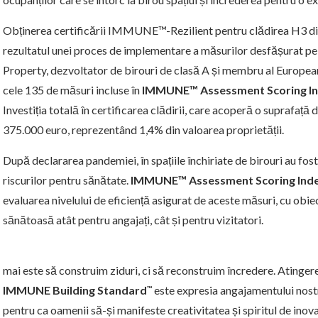
Obținerea certificării IMMUNE™-Rezilient pentru clădirea H3 di
rezultatul unei proces de implementare a măsurilor desfășurat pe o
Property, dezvoltator de birouri de clasă A și membru al Europea
cele 135 de măsuri incluse în
IMMUNE™ Assessment Scoring I
Investiția totală în certificarea clădirii, care acoperă o suprafață d
375.000 euro, reprezentând 1,4% din valoarea proprietății.
După declararea pandemiei, în spațiile închiriate de birouri au fo
riscurilor pentru sănătate.
IMMUNE™ Assessment Scoring Ind
evaluarea nivelului de eficiență asigurat de aceste măsuri, cu obiec
sănătoasă atât pentru angajați, cât și pentru vizitatori.
mai este să construim ziduri, ci să reconstruim încredere. Atingerea 
IMMUNE Building Standard
este expresia angajamentului nostr
™
pentru ca oamenii să-și manifeste creativitatea și spiritul de inov