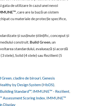
i gata de utilizare în cazul unei nevoi
 IMMUNE™
, care are la bază un sistem
echipat cu materiale de protecție specifice,
ardizate și susținute științific, conceput și
 mediului construit.
Build Green
, un
zvoltarea standardului, evaluează și acordă
 stele), Solid (4 stele) sau Rezilient (5
d Green
,
cladire de birouri
,
Genesis
Healthy by Design System (HbDS)
,
uilding Standard™
,
IMMUNE™ - Rezilient
,
Assessment Scoring Index
,
IMMUNE™
in Display