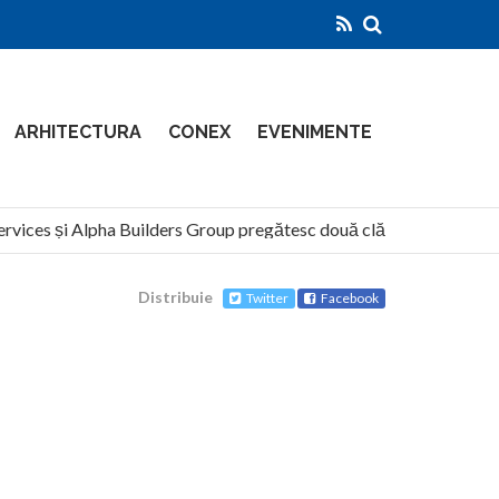
ARHITECTURA
CONEX
EVENIMENTE
ces și Alpha Builders Group pregătesc două clădiri de 14 etaje pe m
Distribuie
Twitter
Facebook