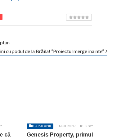
eptun
ni cu podul de la Brăila! ”Proiectul merge înainte”
21
COMPANII
NOIEMBRIE 18, 2021
e că
Genesis Property, primul