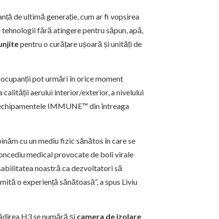
nță de ultimă generație, cum ar fi vopsirea
 tehnologii fără atingere pentru săpun, apă,
unjite
pentru o curățare ușoară și unități de
i, ocupanții pot urmări în orice moment
calității aerului interior/exterior, a nivelului
pre echipamentele IMMUNE™ din întreaga
pinăm cu un mediu fizic sănătos în care se
concediu medical provocate de boli virale
bilitatea noastră ca dezvoltatori să
mită o experiență sănătoasă”, a spus Liviu
clădirea H3 se numără și
camera de izolare