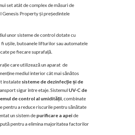
unui set atât de complex de măsuri de
ul Genesis Property și președintele
diul unor sisteme de control dotate cu
 fi ușile, butoanele lifturilor sau automatele
icate pe fiecare suprafață.
erație care utilizează un aparat de
 menține mediul interior cât mai sănătos
st instalate
sisteme de dezinfecție și de
ransport sigur între etaje. Sistemul
UV-C
de
temul de control al umidității
, combinate
te pentru a reduce riscurile pentru sănătate
mentat un sistem de
purificare a apei
de
pută pentru a elimina majoritatea factorilor