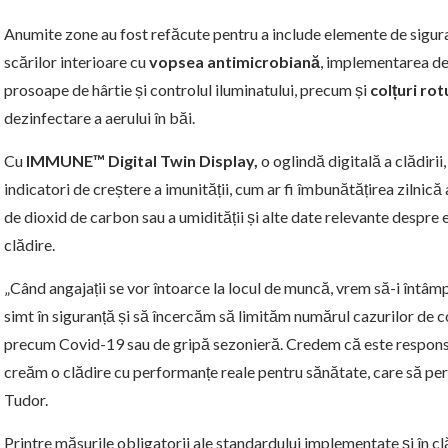
Anumite zone au fost refăcute pentru a include elemente de sigura
scărilor interioare cu
vopsea antimicrobiană
, implementarea de
prosoape de hârtie și controlul iluminatului, precum și
colțuri rot
dezinfectare a aerului în băi.
Cu
IMMUNE™ Digital Twin Display,
o oglindă digitală a clădiri
indicatori de creștere a imunității, cum ar fi îmbunătățirea zilnică a 
de dioxid de carbon sau a umidității și alte date relevante des
clădire.
„Când angajații se vor întoarce la locul de muncă, vrem să-i întâm
simt în siguranță și să încercăm să limităm numărul cazurilor de 
precum Covid-19 sau de gripă sezonieră. Credem că este responsa
creăm o clădire cu performanțe reale pentru sănătate, care să per
Tudor.
Printre măsurile obligatorii ale standardului implementate și în 