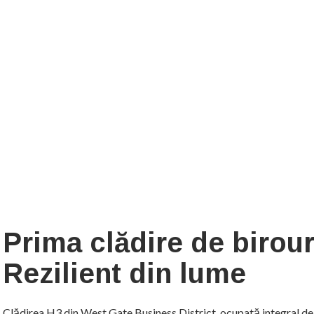
Prima clădire de biro
Rezilient din lume
Clădirea H3 din West Gate Business District, ocupată integral de 