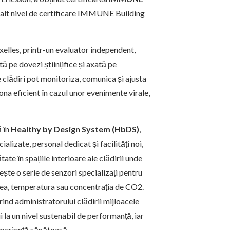
 înalt nivel de certificare IMMUNE Building
elles, printr-un evaluator independent,
tă pe dovezi științifice și axată pe
e clădiri pot monitoriza, comunica și ajusta
ona eficient în cazul unor evenimente virale,
ă în
Healthy by Design System (HbDS)
,
alizate, personal dedicat și facilități noi,
e în spațiile interioare ale clădirii unde
te o serie de senzori specializați pentru
atea, temperatura sau concentrația de CO2.
rind administratorului clădirii mijloacele
 la un nivel sustenabil de performanță, iar
experiență sănătoasă.