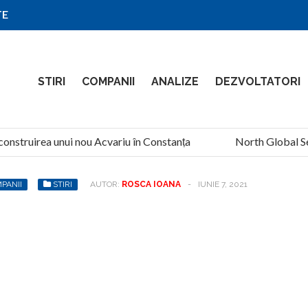
TE
STIRI
COMPANII
ANALIZE
DEZVOLTATORI
nstruirea unui nou Acvariu în Constanța
North Global Servi
PANII
STIRI
AUTOR:
ROSCA IOANA
-
IUNIE 7, 2021