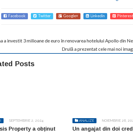
Facebook
Twitter
Google+
Linkedin
Pinterest
 a investit 3 milioane de euro în renovarea hotelului Apollo din N
Drulă a prezentat cele mai noi imagi
ated Posts
I
SEPTEMBRIE 2, 2024
ANALIZE
NOIEMBRIE 26, 20
is Property a obținut
Un angajat din doi cred