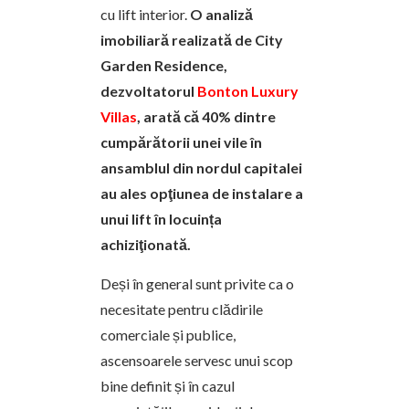
cu lift interior.
O analiză
imobiliară realizată de City
Garden Residence,
dezvoltatorul
Bonton Luxury
Villas
, arată că 40% dintre
cumpărătorii unei vile în
ansamblul din nordul capitalei
au ales opţiunea de instalare a
unui lift în locuința
achiziţionată.
Deși în general sunt privite ca o
necesitate pentru clădirile
comerciale și publice,
ascensoarele servesc unui scop
bine definit și în cazul