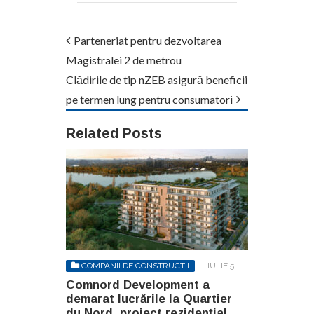
Parteneriat pentru dezvoltarea
Magistralei 2 de metrou
Clădirile de tip nZEB asigură beneficii
pe termen lung pentru consumatori
Related Posts
COMPANII DE CONSTRUCTII
IULIE 5,
2023
Comnord Development a
demarat lucrările la Quartier
du Nord, proiect rezidențial