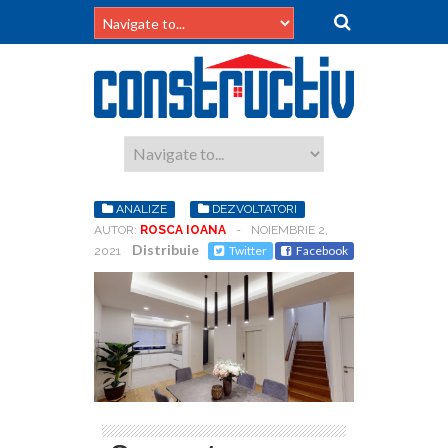
ANALIZE
DEZVOLTATORI
AUTOR:
ROSCA IOANA
-
NOIEMBRIE 2,
Distribuie
Twitter
Facebook
2021