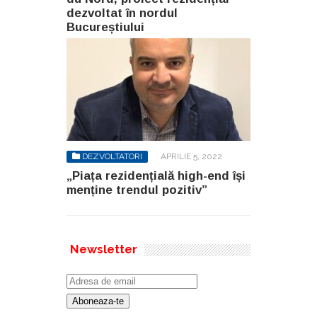
dezvoltat în nordul
Bucureștiului
DEZVOLTATORI
APRILIE 5, 2022
„Piața rezidențială high-end își
menține trendul pozitiv”
Newsletter