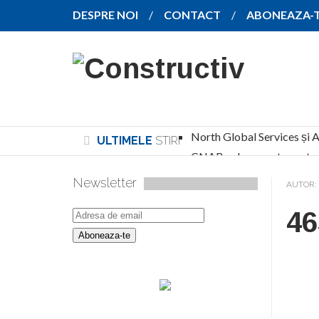
DESPRE NOI
CONTACT
ABONEAZA-
North Global Services și A
ULTIMELE
STIRI
CNAB a desemnat construct
Noul stadion Dinamo primește undă verde pe
Newsletter
AUTOR:
Sala Polivalentă din Brașov a depășit 70% st
46
Diehl Aviation inaugurează lângă Craiova o 
PMB, Sectorul 2, CJ Ilfov și Primăria Voluntar
Codul Urbanismului, adoptat de Camera Deputaț
Ghai Family Holding dezvoltă un proiect rezid
CNAIR lansează licitația pentru al doilea pa
Compania 2×1 Holding ridică un bloc cu 49 