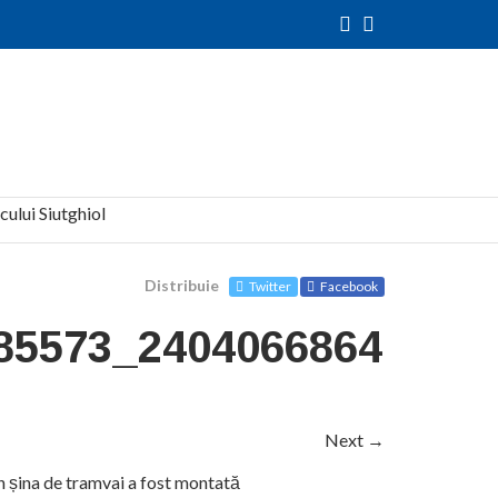
cului Siutghiol
Distribuie
Twitter
Facebook
027
85573_24040668640982
Next →
in șina de tramvai a fost montată