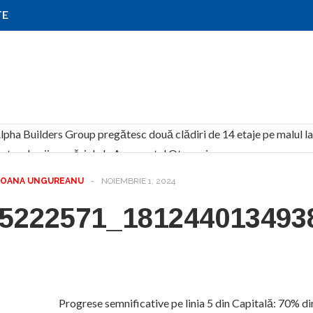
TE
lpha Builders Group pregătesc două clădiri de 14 etaje pe malul la
orul noii parcări de la Aeroportul Otopeni
ntru heliport
OANA UNGUREANU
-
NOIEMBRIE 1, 2024
adiu de execuție. Finalizarea este programată pentru vara anului 2
5222571_181244013493
fabrică de 12.000 mp dezvoltată de Global Vision
i se asociază pentru realizarea Pasajului Petricani
ilor: autorizări mai rapide și noi obligații pentru dezvoltatori
ențial cu 650 de apartamente pe un teren achiziționat în Pipera
saj subteran din zona Aeroportului Craiova
Progrese semnificative pe linia 5 din Capitală: 70% d
de apartamente în Constanța