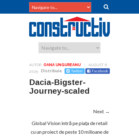
AUTOR:
OANA UNGUREANU
-
AUGUST 6,
Distribuie
Twitter
Facebook
2025
Dacia-Bigster-
Journey-scaled
Next →
Global Vision intră pe piața de retail
cu un proiect de peste 10 milioane de