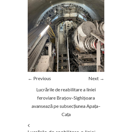
← Previous
Next →
Lucrările de reabilitare a liniei
feroviare Brașov–Sighișoara
avansează pe subsecțiunea Apața–
Cața