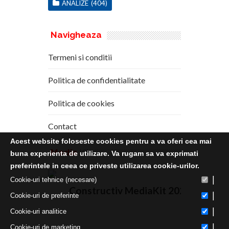
ANALIZE
(404)
Navigheaza
Termeni si conditii
Politica de confidentialitate
Politica de cookies
Contact
Acest website foloseste cookies pentru a va oferi cea mai
Media
Kit
buna experienta de utilizare. Va rugam sa va exprimati
preferintele in ceea ce priveste utilizarea cookie-urilor.
|
Cookie-uri tehnice (necesare)
Constructiv MediaKit 2020
|
Cookie-uri de preferinte
|
Cookie-uri analitice
|
Cookie-uri de marketing