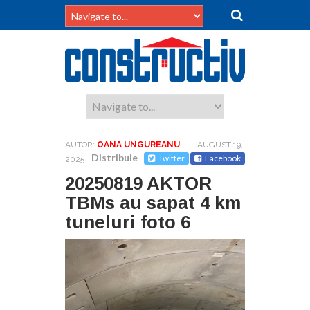
AUTOR:
OANA UNGUREANU
-
AUGUST 19,
Distribuie
Twitter
Facebook
2025
20250819 AKTOR
TBMs au sapat 4 km
tuneluri foto 6