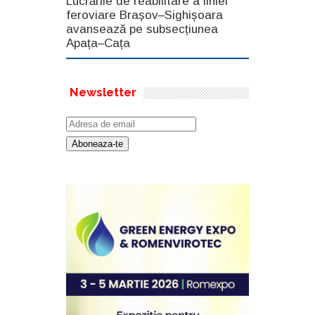
Lucrările de reabilitare a liniei
feroviare Brașov–Sighișoara
avansează pe subsecțiunea
Apața–Cața
Newsletter