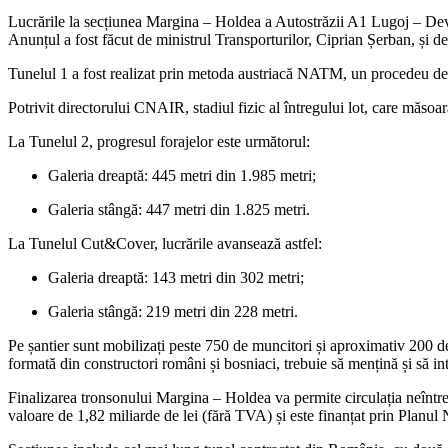
Lucrările la secțiunea Margina – Holdea a Autostrăzii A1 Lugoj – Deva 
Anunțul a fost făcut de ministrul Transporturilor, Ciprian Șerban, și d
Tunelul 1 a fost realizat prin metoda austriacă NATM, un procedeu de pre
Potrivit directorului CNAIR, stadiul fizic al întregului lot, care măs
La Tunelul 2, progresul forajelor este următorul:
Galeria dreaptă: 445 metri din 1.985 metri;
Galeria stângă: 447 metri din 1.825 metri.
La Tunelul Cut&Cover, lucrările avansează astfel:
Galeria dreaptă: 143 metri din 302 metri;
Galeria stângă: 219 metri din 228 metri.
Pe șantier sunt mobilizați peste 750 de muncitori și aproximativ 200 d
formată din constructori români și bosniaci, trebuie să mențină și să inte
Finalizarea tronsonului Margina – Holdea va permite circulația neîntre
valoare de 1,82 miliarde de lei (fără TVA) și este finanțat prin Planu