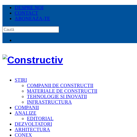
DESPRE NOI
CONTACT
ABONEAZA-TE
STIRI
COMPANII DE CONSTRUCTII
MATERIALE DE CONSTRUCTII
TEHNOLOGIE SI INOVATII
INFRASTRUCTURA
COMPANII
ANALIZE
EDITORIAL
DEZVOLTATORI
ARHITECTURA
CONEX