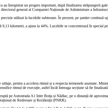
au înregistrat un progres important, după finalizarea străpungerii gale
e directorul general al Companiei Naționale de Administrare a Infrastruc
cizie utilizat la lucrările subterane. În prezent, pe șantier continuă op
oară 9,13 kilometri, a ajuns la 44%. Lucrările se concentrează în special
e utilaje, pentru a accelera ritmul și a respecta termenele asumate. Min
nsifice ritmul de execuție, astfel încât întreaga secțiune să fie finalizată 
ruptă pe Autostrada A1 între Boița și Nădlac, pe o distanță de aproximat
l Național de Redresare și Reziliență (PNRR).