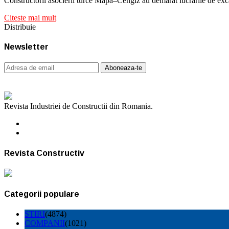
Constructorii asocierii turce Mapa–Cengiz au demarat lucrările de exca
Citeste mai mult
Distribuie
Newsletter
Revista Industriei de Constructii din Romania.
Revista Constructiv
Categorii populare
STIRI
(4874)
COMPANII
(1021)