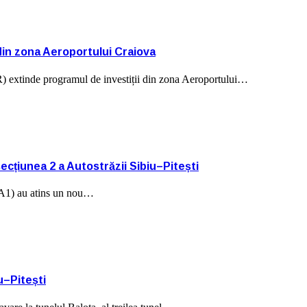
 din zona Aeroportului Craiova
) extinde programul de investiții din zona Aeroportului…
secțiunea 2 a Autostrăzii Sibiu–Pitești
 (A1) au atins un nou…
u–Pitești