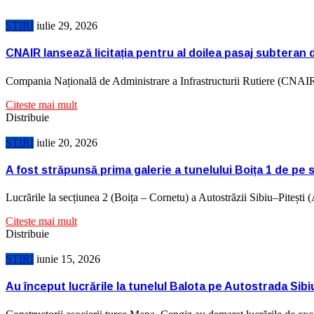
STIRI
iulie 29, 2026
CNAIR lansează licitația pentru al doilea pasaj subteran
Compania Națională de Administrare a Infrastructurii Rutiere (CNAIR
Citeste mai mult
Distribuie
STIRI
iulie 20, 2026
A fost străpunsă prima galerie a tunelului Boița 1 de pe 
Lucrările la secțiunea 2 (Boița – Cornetu) a Autostrăzii Sibiu–Pitești
Citeste mai mult
Distribuie
STIRI
iunie 15, 2026
Au început lucrările la tunelul Balota pe Autostrada Sibi