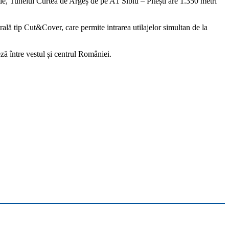
ție, Tunelul Curtea de Argeș de pe A1 Sibiu – Pitești are 1.350 metri
rală tip Cut&Cover, care permite intrarea utilajelor simultan de la
ză între vestul și centrul României.