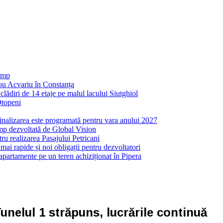
 mp
nou Acvariu în Constanța
ădiri de 14 etaje pe malul lacului Siutghiol
Otopeni
inalizarea este programată pentru vara anului 2027
mp dezvoltată de Global Vision
ru realizarea Pasajului Petricani
ai rapide și noi obligații pentru dezvoltatori
partamente pe un teren achiziționat în Pipera
nelul 1 străpuns, lucrările continuă