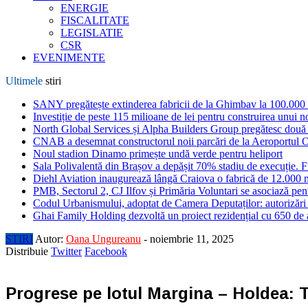
ENERGIE
FISCALITATE
LEGISLATIE
CSR
EVENIMENTE
Ultimele
stiri
SANY pregătește extinderea fabricii de la Ghimbav la 100.000
Investiție de peste 115 milioane de lei pentru construirea unui 
North Global Services și Alpha Builders Group pregătesc două cl
CNAB a desemnat constructorul noii parcări de la Aeroportul 
Noul stadion Dinamo primește undă verde pentru heliport
Sala Polivalentă din Brașov a depășit 70% stadiu de execuție. F
Diehl Aviation inaugurează lângă Craiova o fabrică de 12.000 
PMB, Sectorul 2, CJ Ilfov și Primăria Voluntari se asociază pent
Codul Urbanismului, adoptat de Camera Deputaților: autorizări m
Ghai Family Holding dezvoltă un proiect rezidențial cu 650 de a
STIRI
Autor:
Oana Ungureanu
-
noiembrie 11, 2025
Distribuie
Twitter
Facebook
Progrese pe lotul Margina – Holdea: Tu