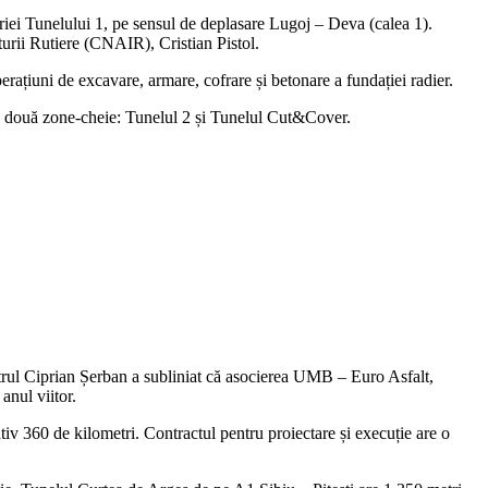
riei Tunelului 1, pe sensul de deplasare Lugoj – Deva (calea 1).
turii Rutiere (CNAIR), Cristian Pistol.
erațiuni de excavare, armare, cofrare și betonare a fundației radier.
 pe două zone-cheie: Tunelul 2 și Tunelul Cut&Cover.
istrul Ciprian Șerban a subliniat că asocierea UMB – Euro Asfalt,
anul viitor.
iv 360 de kilometri. Contractul pentru proiectare și execuție are o