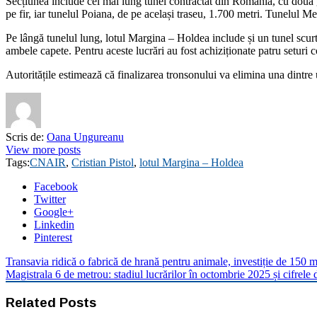
Secțiunea include cel mai lung tunel contractat din România, cu două ga
pe fir, iar tunelul Poiana, de pe același traseu, 1.700 metri. Tunelul M
Pe lângă tunelul lung, lotul Margina – Holdea include și un tunel scurt 
ambele capete. Pentru aceste lucrări au fost achiziționate patru seturi
Autoritățile estimează că finalizarea tronsonului va elimina una dintre 
Scris de:
Oana Ungureanu
View more posts
Tags:
CNAIR
,
Cristian Pistol
,
lotul Margina – Holdea
Facebook
Twitter
Google+
Linkedin
Pinterest
Transavia ridică o fabrică de hrană pentru animale, investiție de 150 
Magistrala 6 de metrou: stadiul lucrărilor în octombrie 2025 și cifrele 
Related Posts