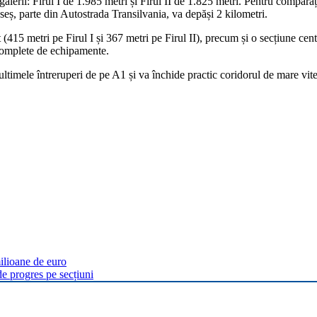
lerii: Firul I de 1.985 metri și Firul II de 1.825 metri. Pentru compara
eseș, parte din Autostrada Transilvania, va depăși 2 kilometri.
(415 metri pe Firul I și 367 metri pe Firul II), precum și o secțiune cent
 complete de echipamente.
ultimele întreruperi de pe A1 și va închide practic coridorul de mare vite
milioane de euro
de progres pe secțiuni