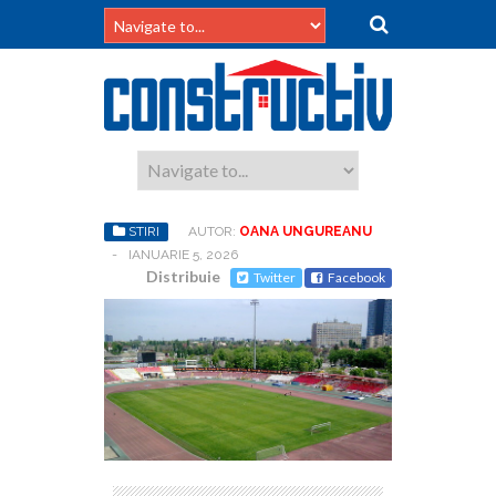
STIRI
AUTOR:
OANA UNGUREANU
-
IANUARIE 5, 2026
Distribuie
Twitter
Facebook