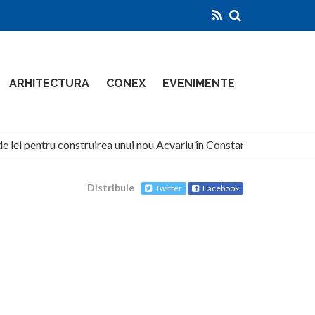
ARHITECTURA
CONEX
EVENIMENTE
 lei pentru construirea unui nou Acvariu în Constanța
North
Distribuie
Twitter
Facebook