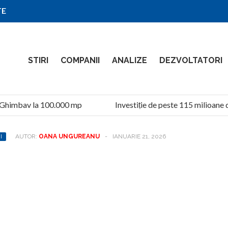
TE
STIRI
COMPANII
ANALIZE
DEZVOLTATORI
Ghimbav la 100.000 mp
Investiție de peste 115 milioane de
I
AUTOR:
OANA UNGUREANU
-
IANUARIE 21, 2026