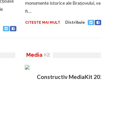
cțioase
monumente istorice ale Brașovului, va
de
fi…
Distribuie
CITESTE MAI MULT
Media
Kit
Constructiv MediaKit 2020