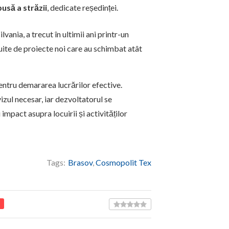
usă a străzii
, dedicate reședinței.
vania, a trecut în ultimii ani printr-un
uite de proiecte noi care au schimbat atât
ntru demararea lucrărilor efective.
izul necesar, iar dezvoltatorul se
impact asupra locuirii și activităților
Tags:
Brasov
,
Cosmopolit Tex