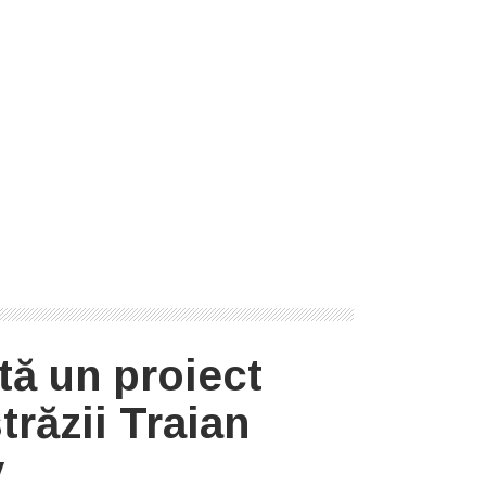
ă un proiect
trăzii Traian
v