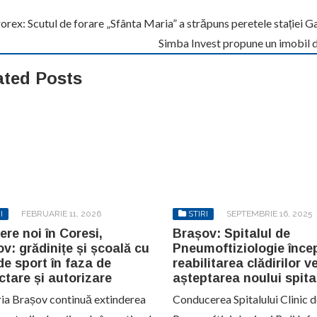
rex: Scutul de forare „Sfânta Maria” a străpuns peretele stației 
Simba Invest propune un imobil d
ated Posts
I
FEBRUARIE 11, 2026
STIRI
SEPTEMBRIE 16, 2025
ere noi în Coresi,
Brașov: Spitalul de
v: grădinițe și școală cu
Pneumoftiziologie înce
de sport în faza de
reabilitarea clădirilor ve
ctare și autorizare
așteptarea noului spita
ia Brașov continuă extinderea
Conducerea Spitalului Clinic 