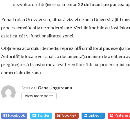
dezvoltatorul deține suplimentar
22 de locuri pe partea op
Zona Traian Grozăvescu, situată vizavi de aula Universității Transil
proces semnificativ de modernizare. Vechile imobile au fost înloc
estetica, cât și funcționalitatea zonei.
Obținerea acordului de mediu reprezintă următorul pas esențial pe
Autoritățile locale vor analiza documentația înainte de a elibera av
pregătește să transforme acest teren liber într-un proiect mixt cu 
comerciale din zonă.
Oana Ungureanu
Scris de:
View more posts
Facebook
Twitter
Google+
Linkedin
Pinterest