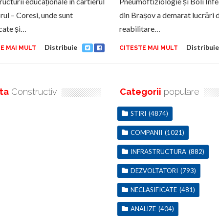
ructurii educaționale în cartierul
Pneumoftiziologie și Boli Infe
rul – Coresi, unde sunt
din Brașov a demarat lucrări 
icate și…
reabilitare…
Distribuie
Distribuie
E MAI MULT
CITESTE MAI MULT
ta
Constructiv
Categorii
populare
STIRI
(4874)
COMPANII
(1021)
INFRASTRUCTURA
(882)
DEZVOLTATORI
(793)
NECLASIFICATE
(481)
ANALIZE
(404)