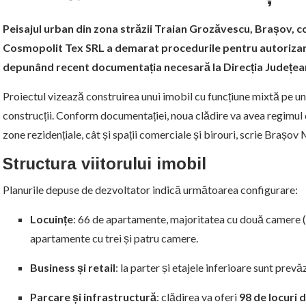
Peisajul urban din zona străzii Traian Grozăvescu, Brașov, 
Cosmopolit Tex SRL a demarat procedurile pentru autorizare
depunând recent documentația necesară la Direcția Județe
Proiectul vizează construirea unui imobil cu funcțiune mixtă pe u
construcții. Conform documentației, noua clădire va avea regimul 
zone rezidențiale, cât și spații comerciale și birouri, scrie Brașov
Structura viitorului imobil
Planurile depuse de dezvoltator indică următoarea configurare:
Locuințe
: 66 de apartamente, majoritatea cu două camere (2
apartamente cu trei și patru camere.
Business și retail
: la parter și etajele inferioare sunt prev
Parcare și infrastructură
: clădirea va oferi
98 de locuri 