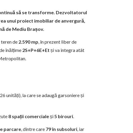
continuă să se transforme. Dezvoltatorul
a unui proiect imobiliar de anvergură,
ană de Mediu Brașov.
n teren de
2.590 mp
, în prezent liber de
de înălțime
2S+P+6E+Et
și va integra atât
 Metropolitan.
6 unități), la care se adaugă garsoniere și
ăzute
8 spații comerciale
și
5 birouri
.
de parcare
, dintre care
79 în subsoluri
, iar