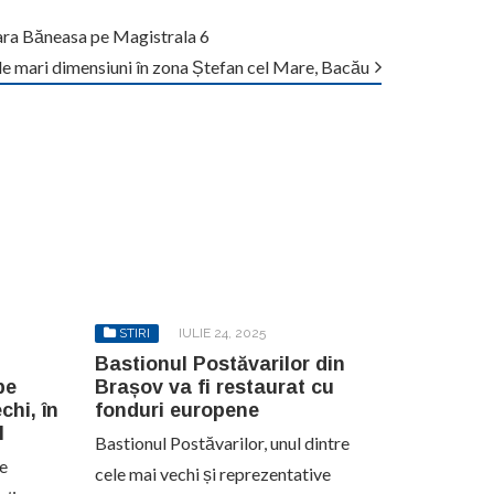
Gara Băneasa pe Magistrala 6
e mari dimensiuni în zona Ștefan cel Mare, Bacău
STIRI
IULIE 24, 2025
Bastionul Postăvarilor din
pe
Brașov va fi restaurat cu
chi, în
fonduri europene
l
Bastionul Postăvarilor, unul dintre
de
cele mai vechi și reprezentative