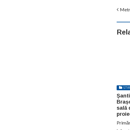
Metro
Rel
STIR
Șanti
Brașo
sală 
proie
Primăr