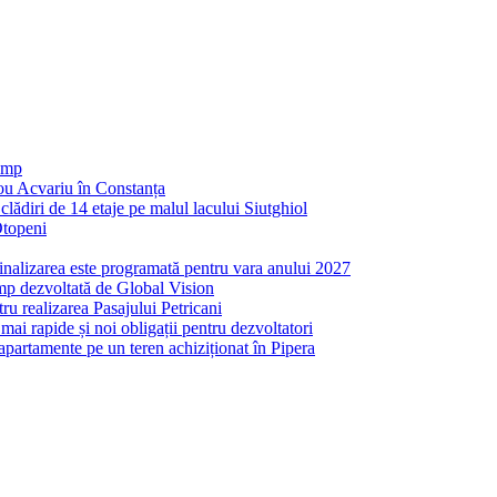
 mp
nou Acvariu în Constanța
ădiri de 14 etaje pe malul lacului Siutghiol
Otopeni
inalizarea este programată pentru vara anului 2027
mp dezvoltată de Global Vision
ru realizarea Pasajului Petricani
ai rapide și noi obligații pentru dezvoltatori
partamente pe un teren achiziționat în Pipera