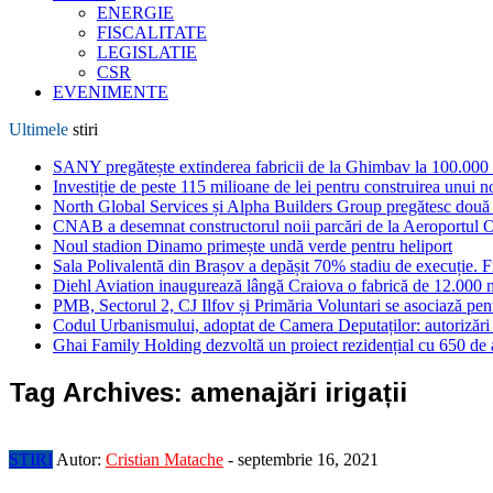
ENERGIE
FISCALITATE
LEGISLATIE
CSR
EVENIMENTE
Ultimele
stiri
SANY pregătește extinderea fabricii de la Ghimbav la 100.000
Investiție de peste 115 milioane de lei pentru construirea unui 
North Global Services și Alpha Builders Group pregătesc două cl
CNAB a desemnat constructorul noii parcări de la Aeroportul 
Noul stadion Dinamo primește undă verde pentru heliport
Sala Polivalentă din Brașov a depășit 70% stadiu de execuție. F
Diehl Aviation inaugurează lângă Craiova o fabrică de 12.000 
PMB, Sectorul 2, CJ Ilfov și Primăria Voluntari se asociază pent
Codul Urbanismului, adoptat de Camera Deputaților: autorizări m
Ghai Family Holding dezvoltă un proiect rezidențial cu 650 de a
Tag Archives:
amenajări irigații
STIRI
Autor:
Cristian Matache
-
septembrie 16, 2021