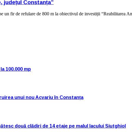
e, județul Constanța”
un fir de refulare de 800 m la obiectivul de investiții “Reabilitarea Am
 la 100.000 mp
truirea unui nou Acvariu în Constanța
tesc două clădiri de 14 etaje pe malul lacului Siutghiol