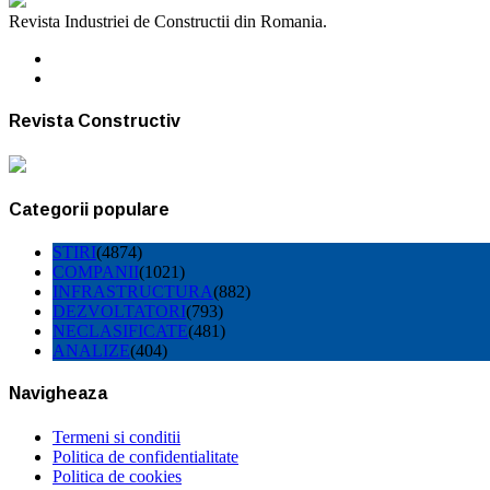
Revista Industriei de Constructii din Romania.
Revista Constructiv
Categorii populare
STIRI
(4874)
COMPANII
(1021)
INFRASTRUCTURA
(882)
DEZVOLTATORI
(793)
NECLASIFICATE
(481)
ANALIZE
(404)
Navigheaza
Termeni si conditii
Politica de confidentialitate
Politica de cookies