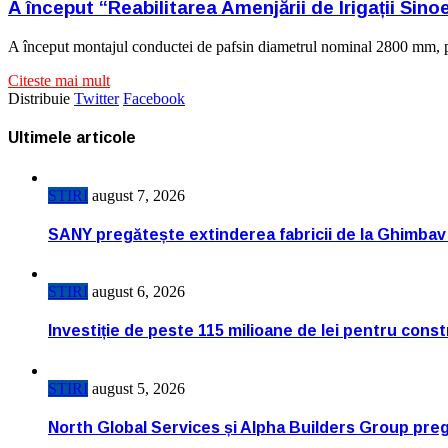
A început “Reabilitarea Amenjării de Irigații Sino
A început montajul conductei de pafsin diametrul nominal 2800 mm, pe 
Citeste mai mult
Distribuie
Twitter
Facebook
Ultimele articole
STIRI
august 7, 2026
SANY pregătește extinderea fabricii de la Ghimbav
STIRI
august 6, 2026
Investiție de peste 115 milioane de lei pentru cons
STIRI
august 5, 2026
North Global Services și Alpha Builders Group pregă