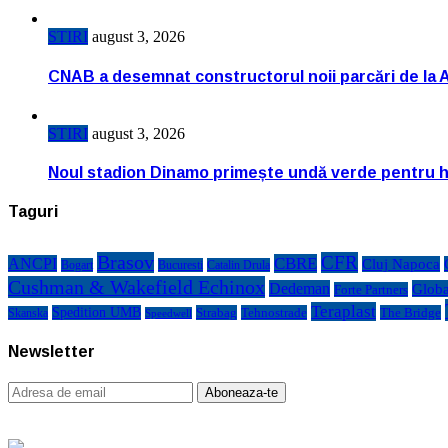
STIRI
august 3, 2026
CNAB a desemnat constructorul noii parcări de la 
STIRI
august 3, 2026
Noul stadion Dinamo primește undă verde pentru h
Taguri
Brasov
CFR
CBRE
ANCPI
Cluj Napoca
Bogart
Bucuresti
Catalin Drula
Cushman & Wakefield Echinox
Dedeman
Globa
Forte Partners
Teraplast
Spedition UMB
Strabag
Tehnostrade
The Bridge
Skanska
Speedwell
Newsletter