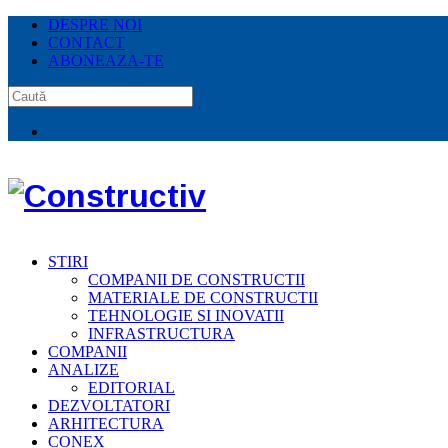
DESPRE NOI
CONTACT
ABONEAZA-TE
STIRI
COMPANII DE CONSTRUCTII
MATERIALE DE CONSTRUCTII
TEHNOLOGIE SI INOVATII
INFRASTRUCTURA
COMPANII
ANALIZE
EDITORIAL
DEZVOLTATORI
ARHITECTURA
CONEX