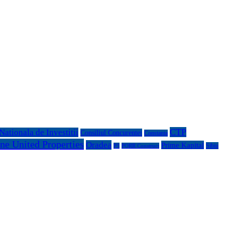
CTP
ationala de Investitii
Consiliul Concurentei
Constanta
ne United Properties
Oradea
Prime Kapital
Sibiu
P3
PORR Construct