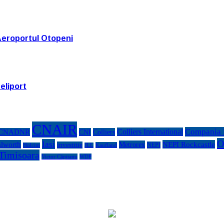
Aeroportul Otopeni
eliport
CNAIR
Compania N
Colliers International
CNADNR
CNI
Colliers
O
Iasi
lworth
NEPI Rockcastle
Metrorex
investitie
NEPI
Kaufland
Holcim
JLL
Timisoara
Victor Căpitanu
WDP