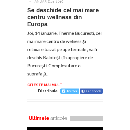
-
IANUARIE 13, 2016
Se deschide cel mai mare
centru wellness din
Europa
Joi, 14 ianuarie, Therme Bucuresti, cel
mai mare centru de welness şi
relaxare bazat pe ape termale , va fi
deschis Baloteşti, în apropiere de
Bucureşti. Complexul are o
suprafaţă…
CITESTE MAI MULT
Distribuie
Twitter
Facebook
Ultimele
articole