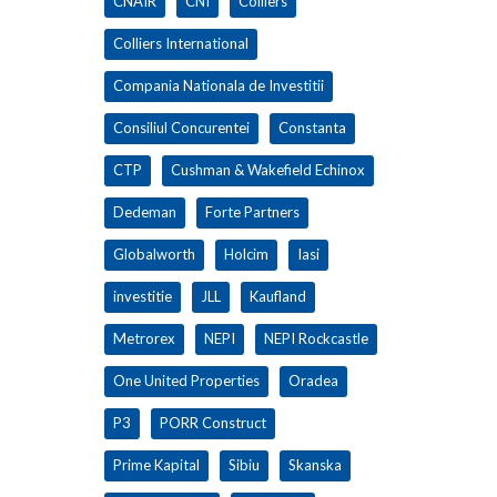
CNAIR
CNI
Colliers
Colliers International
Compania Nationala de Investitii
Consiliul Concurentei
Constanta
CTP
Cushman & Wakefield Echinox
Dedeman
Forte Partners
Globalworth
Holcim
Iasi
investitie
JLL
Kaufland
Metrorex
NEPI
NEPI Rockcastle
One United Properties
Oradea
P3
PORR Construct
Prime Kapital
Sibiu
Skanska