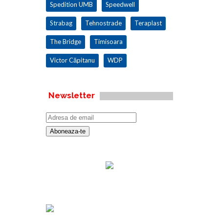
Spedition UMB
Speedwell
Strabag
Tehnostrade
Teraplast
The Bridge
Timisoara
Victor Căpitanu
WDP
Newsletter