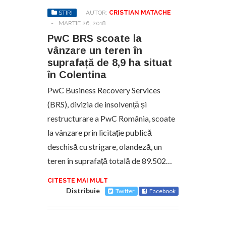
STIRI
AUTOR:
CRISTIAN MATACHE
-
MARTIE 26, 2018
PwC BRS scoate la
vânzare un teren în
suprafață de 8,9 ha situat
în Colentina
PwC Business Recovery Services
(BRS), divizia de insolvență și
restructurare a PwC România, scoate
la vânzare prin licitație publică
deschisă cu strigare, olandeză, un
teren în suprafață totală de 89.502…
CITESTE MAI MULT
Distribuie
Twitter
Facebook