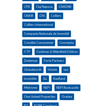
CFR
Cluj Napoca
CNADNR
CNAIR
CNI
Colliers
Colliers International
Compania Nationala de Investitii
Consiliul Concurentei
Constanta
CTP
Cushman & Wakefield Echinox
Dedeman
Forte Partners
Globalworth
Holcim
Iasi
investitie
JLL
Kaufland
Metrorex
NEPI
NEPI Rockcastle
One United Properties
Oradea
P3
PORR Construct