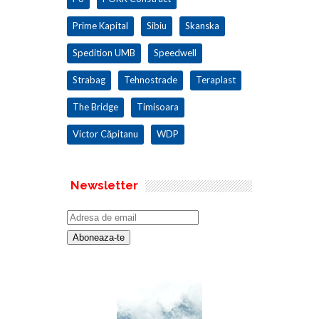
Prime Kapital
Sibiu
Skanska
Spedition UMB
Speedwell
Strabag
Tehnostrade
Teraplast
The Bridge
Timisoara
Victor Căpitanu
WDP
Newsletter