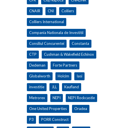
CNAIR
CNI
Colliers
Colliers International
Compania Nationala de Investitii
Consiliul Concurentei
Constanta
CTP
Cushman & Wakefield Echinox
Dedeman
Forte Partners
Globalworth
Holcim
Iasi
investitie
JLL
Kaufland
Metrorex
NEPI
NEPI Rockcastle
One United Properties
Oradea
P3
PORR Construct