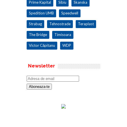
Prime Kapital
Sibiu
Skanska
Spedition UMB
Speedwell
Strabag
Tehnostrade
Teraplast
The Bridge
Timisoara
Victor Căpitanu
WDP
Newsletter