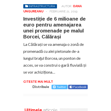
INFRASTRUCTURA
AUTOR:
OANA
UNGUREANU
-
FEBRUARIE 21, 2019
Investiție de 6 milioane de
euro pentru amenajarea
unei promenade pe malul
Borcei, Călărași
La Călărași se va amenaja o zonă de
promenadă cu alei pietonale de-a
lungul braţul Borcea, un ponton de
acces, se va construi o gară fluvială și
se vor achiziționa…
CITESTE MAI MULT
Distribuie
Twitter
Facebook
Ultimele
articole