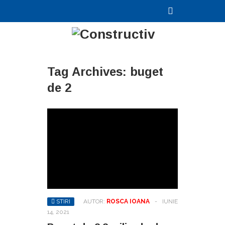
Tag Archives:
buget
de 2
STIRI
AUTOR:
ROSCA IOANA
-
IUNIE
14, 2021