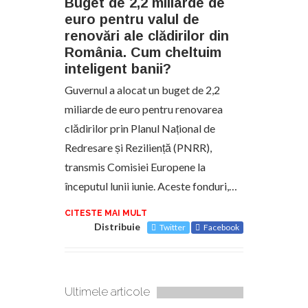
Buget de 2,2 miliarde de
euro pentru valul de
renovări ale clădirilor din
România. Cum cheltuim
inteligent banii?
Guvernul a alocat un buget de 2,2
miliarde de euro pentru renovarea
clădirilor prin Planul Național de
Redresare și Reziliență (PNRR),
transmis Comisiei Europene la
începutul lunii iunie. Aceste fonduri,…
CITESTE MAI MULT
Distribuie
Twitter
Facebook
Ultimele articole