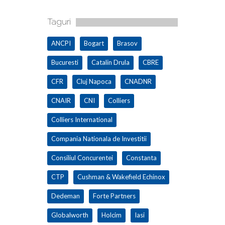
Taguri
ANCPI
Bogart
Brasov
Bucuresti
Catalin Drula
CBRE
CFR
Cluj Napoca
CNADNR
CNAIR
CNI
Colliers
Colliers International
Compania Nationala de Investitii
Consiliul Concurentei
Constanta
CTP
Cushman & Wakefield Echinox
Dedeman
Forte Partners
Globalworth
Holcim
Iasi