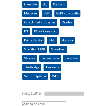
investitie
JLL
Kaufland
Metrorex
NEPI
NEPI Rockcastle
One United Properties
Oradea
P3
PORR Construct
Prime Kapital
Sibiu
Skanska
Spedition UMB
Speedwell
Strabag
Tehnostrade
Teraplast
The Bridge
Timisoara
Victor Căpitanu
WDP
Newsletter