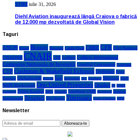
STIRI
iulie 31, 2026
Diehl Aviation inaugurează lângă Craiova o fabrică
de 12.000 mp dezvoltată de Global Vision
Taguri
Brasov
CFR
CBRE
ANCPI
Cluj Napoca
Bogart
Bucuresti
Catalin Drula
CNAIR
Colliers International
CNADNR
CNI
Colliers
Compania Nationala de Investitii
Consiliul Concurentei
Constanta
Cushman & Wakefield Echinox
CTP
Dedeman
Forte
Iasi
Globalworth
Metrorex
Partners
investitie
NEPI
Kaufland
Holcim
JLL
One United Properties
Oradea
NEPI Rockcastle
P3
PORR
Prime Kapital
Spedition UMB
Strabag
Sibiu
Skanska
Construct
Speedwell
Timisoara
Teraplast
Tehnostrade
The Bridge
Victor Căpitanu
WDP
Newsletter