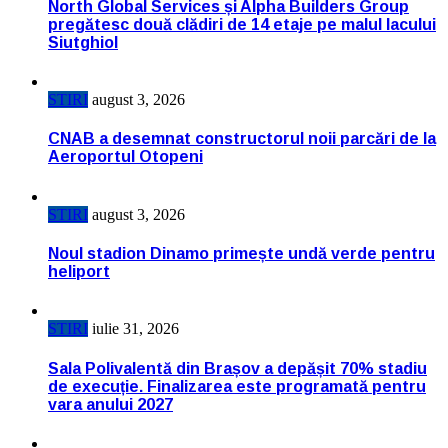
North Global Services și Alpha Builders Group
pregătesc două clădiri de 14 etaje pe malul lacului
Siutghiol
STIRI
august 3, 2026
CNAB a desemnat constructorul noii parcări de la
Aeroportul Otopeni
STIRI
august 3, 2026
Noul stadion Dinamo primește undă verde pentru
heliport
STIRI
iulie 31, 2026
Sala Polivalentă din Brașov a depășit 70% stadiu
de execuție. Finalizarea este programată pentru
vara anului 2027