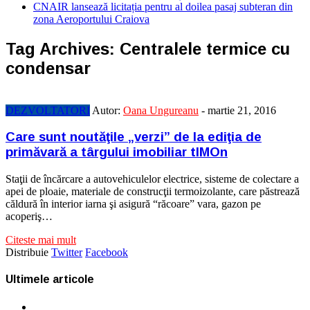
CNAIR lansează licitația pentru al doilea pasaj subteran din
zona Aeroportului Craiova
Tag Archives:
Centralele termice cu
condensar
DEZVOLTATORI
Autor:
Oana Ungureanu
-
martie 21, 2016
Care sunt noutăţile „verzi” de la ediţia de
primăvară a târgului imobiliar tIMOn
Staţii de încărcare a autovehiculelor electrice, sisteme de colectare a
apei de ploaie, materiale de construcţii termoizolante, care păstrează
căldură în interior iarna şi asigură “răcoare” vara, gazon pe
acoperiş…
Citeste mai mult
Distribuie
Twitter
Facebook
Ultimele articole