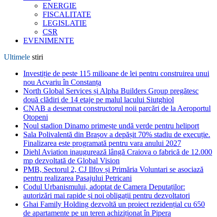
ENERGIE
FISCALITATE
LEGISLATIE
CSR
EVENIMENTE
Ultimele
stiri
Investiție de peste 115 milioane de lei pentru construirea unui
nou Acvariu în Constanța
North Global Services și Alpha Builders Group pregătesc
două clădiri de 14 etaje pe malul lacului Siutghiol
CNAB a desemnat constructorul noii parcări de la Aeroportul
Otopeni
Noul stadion Dinamo primește undă verde pentru heliport
Sala Polivalentă din Brașov a depășit 70% stadiu de execuție.
Finalizarea este programată pentru vara anului 2027
Diehl Aviation inaugurează lângă Craiova o fabrică de 12.000
mp dezvoltată de Global Vision
PMB, Sectorul 2, CJ Ilfov și Primăria Voluntari se asociază
pentru realizarea Pasajului Petricani
Codul Urbanismului, adoptat de Camera Deputaților:
autorizări mai rapide și noi obligații pentru dezvoltatori
Ghai Family Holding dezvoltă un proiect rezidențial cu 650
de apartamente pe un teren achiziționat în Pipera