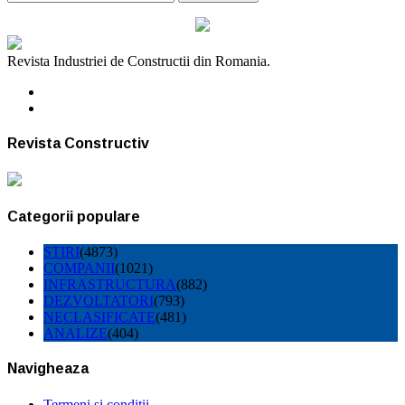
Revista Industriei de Constructii din Romania.
Revista Constructiv
Categorii populare
STIRI
(4873)
COMPANII
(1021)
INFRASTRUCTURA
(882)
DEZVOLTATORI
(793)
NECLASIFICATE
(481)
ANALIZE
(404)
Navigheaza
Termeni si conditii