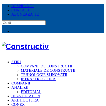
DESPRE NOI
CONTACT
ABONEAZA-TE
STIRI
COMPANII DE CONSTRUCTII
MATERIALE DE CONSTRUCTII
TEHNOLOGIE SI INOVATII
INFRASTRUCTURA
COMPANII
ANALIZE
EDITORIAL
DEZVOLTATORI
ARHITECTURA
CONEX