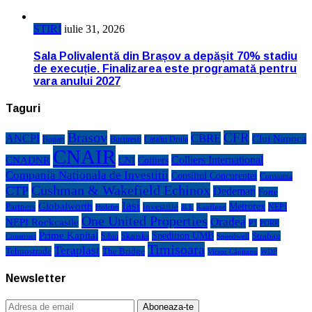
STIRI
iulie 31, 2026
Sala Polivalentă din Brașov a depășit 70% stadiu
de execuție. Finalizarea este programată pentru
vara anului 2027
Taguri
Brasov
CFR
CBRE
ANCPI
Cluj Napoca
Bogart
Bucuresti
Catalin Drula
CNAIR
Colliers International
CNADNR
CNI
Colliers
Compania Nationala de Investitii
Consiliul Concurentei
Constanta
Cushman & Wakefield Echinox
CTP
Dedeman
Forte
Iasi
Globalworth
Metrorex
Partners
investitie
NEPI
Kaufland
Holcim
JLL
One United Properties
Oradea
NEPI Rockcastle
P3
PORR
Prime Kapital
Spedition UMB
Strabag
Sibiu
Skanska
Construct
Speedwell
Timisoara
Teraplast
Tehnostrade
The Bridge
Victor Căpitanu
WDP
Newsletter