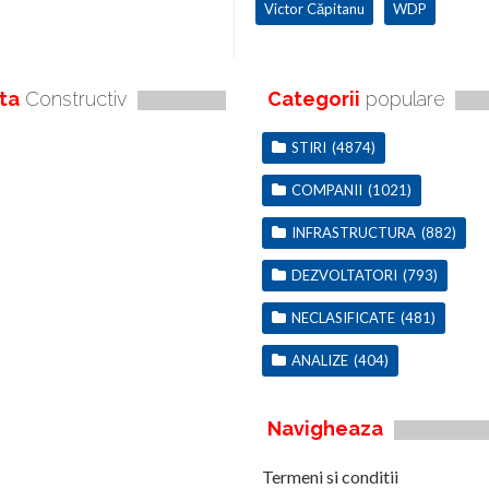
Victor Căpitanu
WDP
ta
Constructiv
Categorii
populare
STIRI
(4874)
COMPANII
(1021)
INFRASTRUCTURA
(882)
DEZVOLTATORI
(793)
NECLASIFICATE
(481)
ANALIZE
(404)
Navigheaza
Termeni si conditii