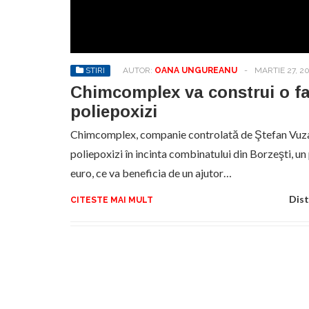
No
pr
hel
STIRI
AUTOR:
OANA UNGUREANU
-
MARTIE 27, 2
Chimcomplex va construi o fa
poliepoxizi
Chimcomplex, companie controlată de Ştefan Vuza,
poliepoxizi în incinta combinatului din Borzeşti, u
euro, ce va beneficia de un ajutor…
Dist
CITESTE MAI MULT