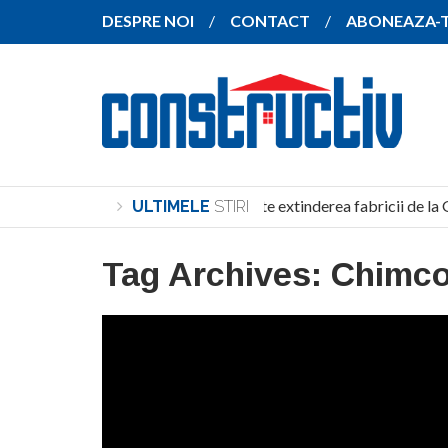
DESPRE NOI
CONTACT
ABONEAZA-
SANY pregătește extinderea fabricii de la 
ULTIMELE
STIRI
Tag Archives:
Chimc