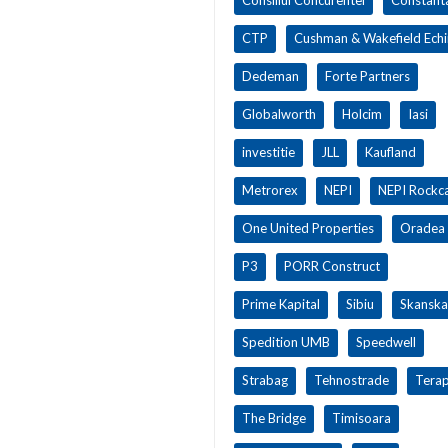
CTP
Cushman & Wakefield Ech
Dedeman
Forte Partners
Globalworth
Holcim
Iasi
investitie
JLL
Kaufland
Metrorex
NEPI
NEPI Rockca
One United Properties
Oradea
P3
PORR Construct
Prime Kapital
Sibiu
Skanska
Spedition UMB
Speedwell
Strabag
Tehnostrade
Terap
The Bridge
Timisoara