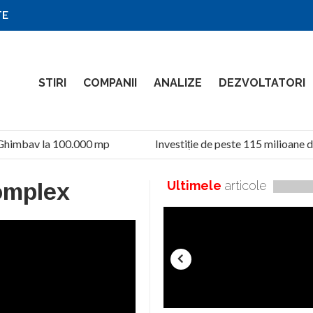
TE
STIRI
COMPANII
ANALIZE
DEZVOLTATORI
Ghimbav la 100.000 mp
Investiție de peste 115 milioane de
omplex
Ultimele
articole