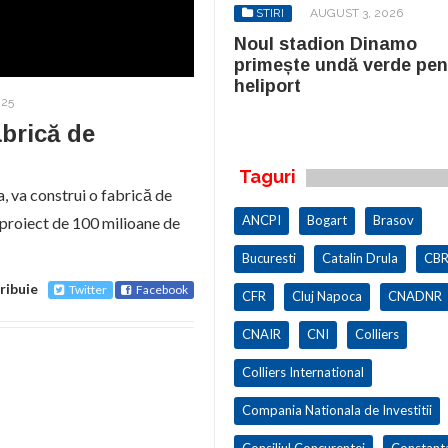
STIRI
AUGUST 3, 2026
STIRI
AUGUST 3, 2026
ul stadion Dinamo
Noul stadion Dinamo
imește undă verde pentru
primește undă verde pen
iport
heliport
025
brică de
Taguri
 va construi o fabrică de
ANCPI
Bogart
Brasov
n proiect de 100 milioane de
Bucuresti
Catalin Drula
CBR
ribuie
Twitter
Facebook
CFR
Cluj Napoca
CNADNR
CNAIR
CNI
Colliers
Colliers International
Compania Nationala de Investitii
Consiliul Concurentei
Constant