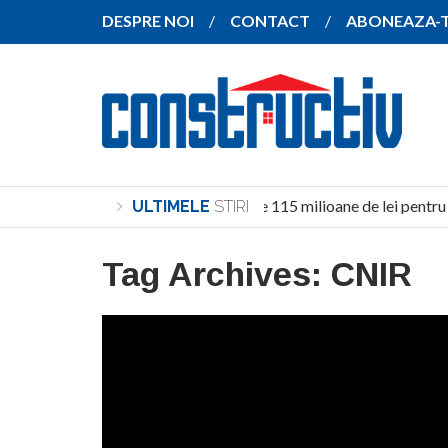
DESPRE NOI
CONTACT
ABONEAZA-
Investiție de peste 115 milioane de lei pentru c
ULTIMELE
STIRI
Tag Archives:
CNIR