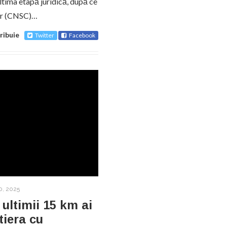
ltima etapă juridică, după ce
lor (CNSC)…
ribuie
Twitter
Facebook
, 2025
 ultimii 15 km ai
tiera cu