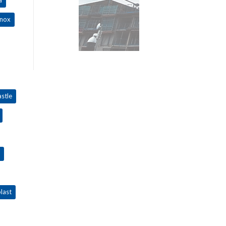
inox
stle
last