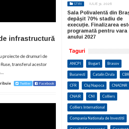
STIRI
IULIE 31, 2026
STIRI
IULIE 31, 2026
la Polivalentă din Brașov a
Sala Polivalentă din Bra
pășit 70% stadiu de
depășit 70% stadiu de
cuție. Finalizarea este
execuție. Finalizarea est
ogramată pentru vara
programată pentru vara
ului 2027
anului 2027
de infrastructură
Taguri
ru proiecte de drumuri de
ANCPI
Bogart
Brasov
-Ruse, transferul acestor
e…
Bucuresti
Catalin Drula
CBR
ribuie
Twitter
Facebook
CFR
Cluj Napoca
CNADNR
CNAIR
CNI
Colliers
Colliers International
Compania Nationala de Investitii
Consiliul Concurentei
Constant