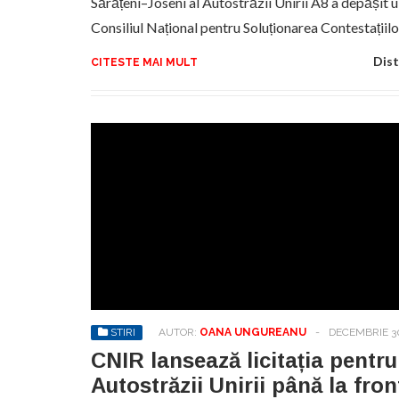
Sărățeni–Joseni al Autostrăzii Unirii A8 a depășit u
Consiliul Național pentru Soluționarea Contestații
Dist
CITESTE MAI MULT
STIRI
AUTOR:
OANA UNGUREANU
-
DECEMBRIE 30
CNIR lansează licitația pentru
Autostrăzii Unirii până la fron