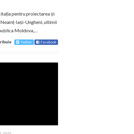
itația pentru proiectarea și
u Neamț-Iași-Ungheni, ultimii
Republica Moldova,…
ribuie
Twitter
Facebook
, 2025