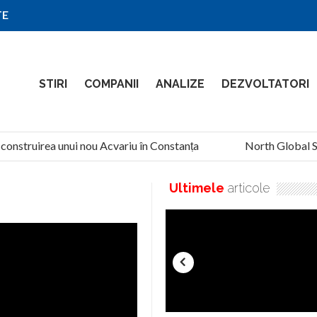
TE
STIRI
COMPANII
ANALIZE
DEZVOLTATORI
onstruirea unui nou Acvariu în Constanța
North Global Servi
Ultimele
articole