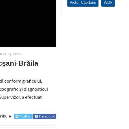
Victor Căpitanu
WDP
TIE 13, 2026
cșani-Brăila
ă conform graficului,
topografic și diagnosticul
Supervizor, a efectuat
ribuie
Twitter
Facebook