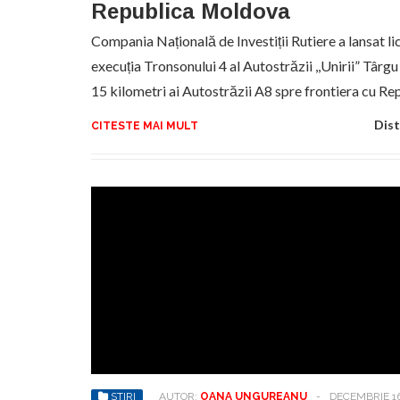
Republica Moldova
Compania Națională de Investiții Rutiere a lansat lic
execuția Tronsonului 4 al Autostrăzii ,,Unirii” Târg
15 kilometri ai Autostrăzii A8 spre frontiera cu 
Dist
CITESTE MAI MULT
STIRI
AUTOR:
OANA UNGUREANU
-
DECEMBRIE 16