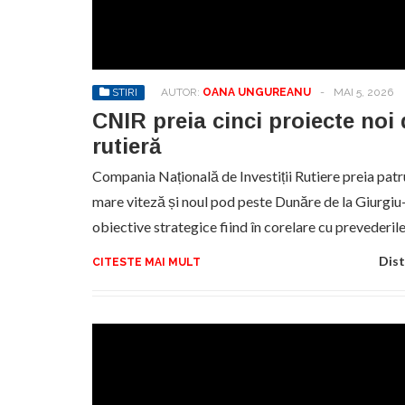
Sa
de
exe
STIRI
AUTOR:
OANA UNGUREANU
-
MAI 5, 2026
pr
an
CNIR preia cinci proiecte noi 
rutieră
Compania Națională de Investiții Rutiere preia pat
mare viteză și noul pod peste Dunăre de la Giurgiu
obiective strategice fiind în corelare cu prevederil
Dist
CITESTE MAI MULT