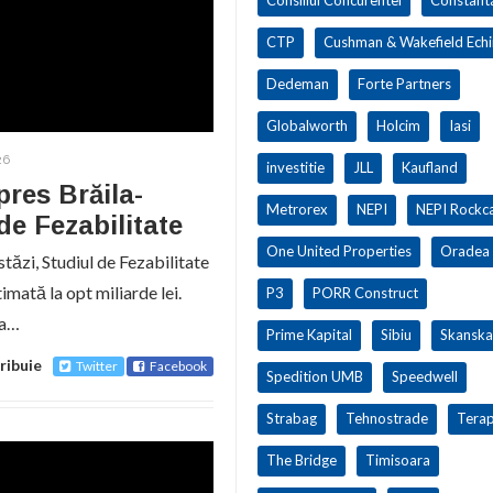
CTP
Cushman & Wakefield Ech
Dedeman
Forte Partners
Globalworth
Holcim
Iasi
26
investitie
JLL
Kaufland
res Brăila-
Metrorex
NEPI
NEPI Rockca
de Fezabilitate
One United Properties
Oradea
stăzi, Studiul de Fezabilitate
imată la opt miliarde lei.
P3
PORR Construct
ea…
Prime Kapital
Sibiu
Skanska
ribuie
Twitter
Facebook
Spedition UMB
Speedwell
Strabag
Tehnostrade
Terap
The Bridge
Timisoara