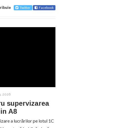
ribuie
Twitter
Facebook
, 2026
ru supervizarea
in A8
zare a lucrărilor pe lotul 1C