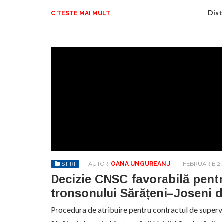
Dist
CITESTE MAI MULT
STIRI
AUTOR:
OANA UNGUREANU
-
FEBRUARIE 23
Decizie CNSC favorabilă pent
tronsonului Sărățeni–Joseni d
Procedura de atribuire pentru contractul de supervi