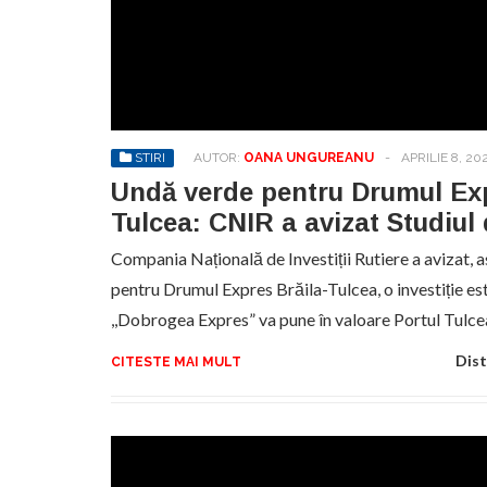
STIRI
AUTOR:
OANA UNGUREANU
-
APRILIE 8, 20
Undă verde pentru Drumul Exp
Tulcea: CNIR a avizat Studiul 
Compania Națională de Investiții Rutiere a avizat, a
pentru Drumul Expres Brăila-Tulcea, o investiție est
,,Dobrogea Expres” va pune în valoare Portul Tulc
Dist
CITESTE MAI MULT