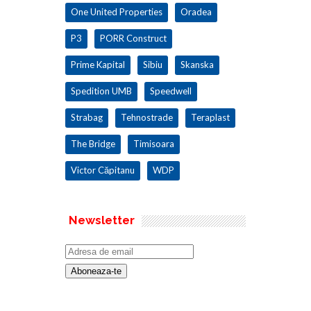
One United Properties
Oradea
P3
PORR Construct
Prime Kapital
Sibiu
Skanska
Spedition UMB
Speedwell
Strabag
Tehnostrade
Teraplast
The Bridge
Timisoara
Victor Căpitanu
WDP
Newsletter