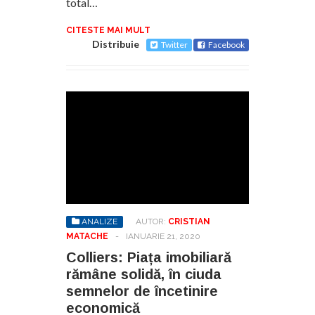
total…
CITESTE MAI MULT
Distribuie
Twitter
Facebook
ANALIZE
AUTOR:
CRISTIAN
MATACHE
-
IANUARIE 21, 2020
Colliers: Piața imobiliară
rămâne solidă, în ciuda
semnelor de încetinire
economică