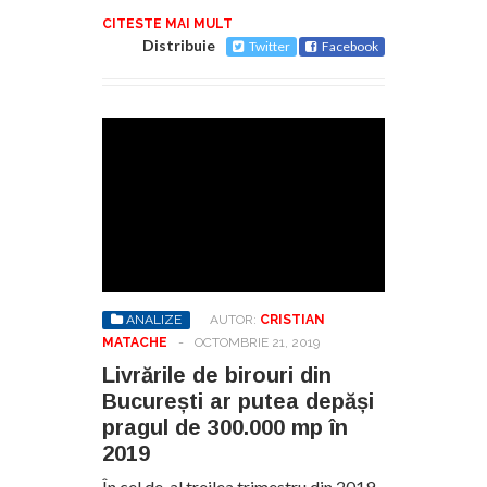
CITESTE MAI MULT
Distribuie
Twitter
Facebook
ANALIZE
AUTOR:
CRISTIAN
MATACHE
-
OCTOMBRIE 21, 2019
Livrările de birouri din
București ar putea depăși
pragul de 300.000 mp în
2019
În cel de-al treilea trimestru din 2019,