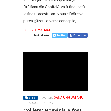
Brătianu din Capitală, va fi finalizată
la finalul acestui an. Noua clădire va
putea găzdui diverse concepte,…
CITESTE MAI MULT
Distribuie
Twitter
Facebook
STIRI
AUTOR:
OANA UNGUREANU
-
AUGUST 22, 2019
Colliers: România a fost