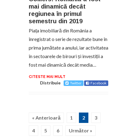
mai dinamică decât
regiunea în primul
semestru din 2019
Piața imobiliară din România a
înregistrat o serie de rezultate bune în
prima jumătate a anului, iar activitatea
în sectoarele de birouri și investiții a
fost mai dinamică decât media…
CITESTE MAI MULT
Distribuie
Twitter
Facebook
« Anterioară
1
2
3
4
5
6
Următor »