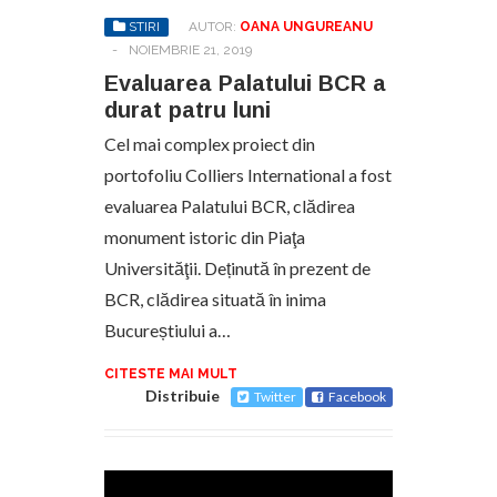
STIRI
AUTOR:
OANA UNGUREANU
-
NOIEMBRIE 21, 2019
Evaluarea Palatului BCR a
durat patru luni
Cel mai complex proiect din
portofoliu Colliers International a fost
evaluarea Palatului BCR, clădirea
monument istoric din Piaţa
Universităţii. Deținută în prezent de
BCR, clădirea situată în inima
Bucureștiului a…
CITESTE MAI MULT
Distribuie
Twitter
Facebook