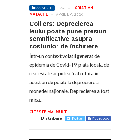
ANALIZE
AUTOR:
CRISTIAN
MATACHE
-
APRILIE 9, 2020
Colliers: Deprecierea
leului poate pune presiuni
semnificative asupra
costurilor de închiriere
Într-un context volatil generat de
epidemia de Covid-19, piața locală de
real estate ar putea fi afectată în
acest an de posibila depreciere a
monedei naționale. Deprecierea a fost
mică…
CITESTE MAI MULT
Distribuie
Twitter
Facebook