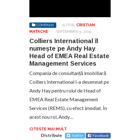
COMPANII
AUTOR:
CRISTIAN
MATACHE
-
SEPTEMBRIE 5, 2019
Colliers International îl
numește pe Andy Hay
Head of EMEA Real Estate
Management Services
Compania de consultanță imobiliară
Colliers International l-a desemnat pe
Andy Hay pentru rolul de Head of
EMEA Real Estate Management
Services (REMS), cu efect imediat. În
acest nou rol, Andy…
CITESTE MAI MULT
Distribuie
Twitter
Facebook