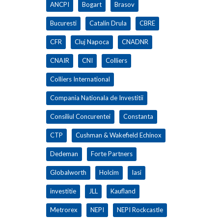
ANCPI
Bogart
Brasov
Bucuresti
Catalin Drula
CBRE
CFR
Cluj Napoca
CNADNR
CNAIR
CNI
Colliers
Colliers International
Compania Nationala de Investitii
Consiliul Concurentei
Constanta
CTP
Cushman & Wakefield Echinox
Dedeman
Forte Partners
Globalworth
Holcim
Iasi
investitie
JLL
Kaufland
Metrorex
NEPI
NEPI Rockcastle